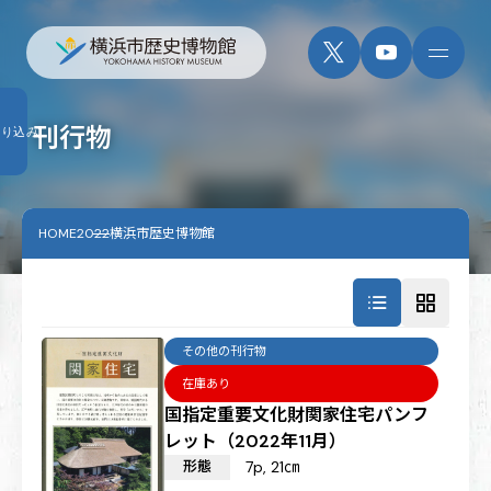
刊行物
絞り込み
HOME
2022横浜市歴史博物館
その他の刊行物
在庫あり
国指定重要文化財関家住宅パンフ
レット（2022年11月）
形態
7p, 21㎝