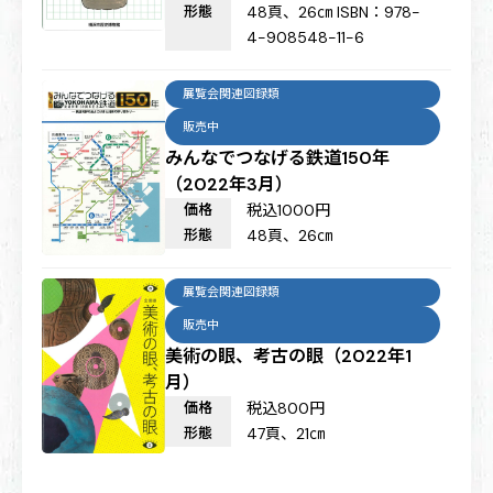
形態
48頁、26㎝ ISBN：978-
4-908548-11-6
展覧会関連図録類
販売中
みんなでつなげる鉄道150年
（2022年3月）
価格
税込1000円
形態
48頁、26㎝
展覧会関連図録類
販売中
美術の眼、考古の眼（2022年1
月）
価格
税込800円
形態
47頁、21㎝