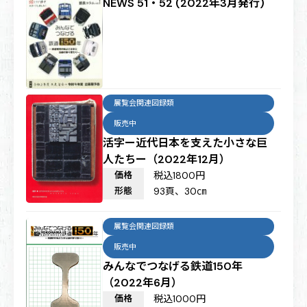
NEWS 51・52 (2022年3月発行)
展覧会関連図録類
販売中
活字ー近代日本を支えた小さな巨
人たちー（2022年12月）
価格
税込1800円
形態
93頁、30㎝
展覧会関連図録類
販売中
みんなでつなげる鉄道150年
（2022年6月）
価格
税込1000円