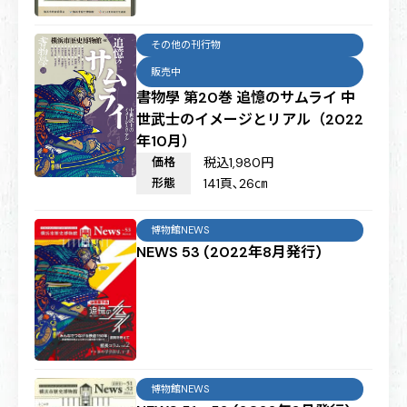
その他の刊行物
販売中
書物學 第20巻 追憶のサムライ 中
世武士のイメージとリアル（2022
年10月）
価格
税込1,980円
形態
141頁､26㎝
博物館NEWS
NEWS 53 (2022年8月発行)
博物館NEWS