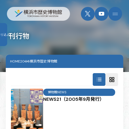
刊行物
絞り込み
HOME
2005横浜市歴史博物館
博物館NEWS
NEWS21（2005年9月発行）