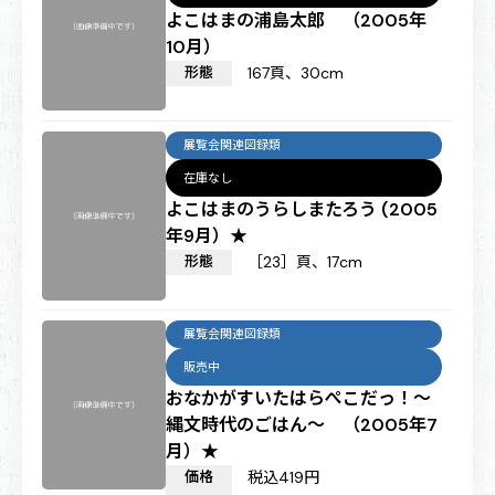
よこはまの浦島太郎 （2005年
10月）
形態
167頁、30cm
展覧会関連図録類
在庫なし
よこはまのうらしまたろう (2005
年9月）★
形態
［23］頁、17cm
展覧会関連図録類
販売中
おなかがすいたはらぺこだっ！～
縄文時代のごはん～ （2005年7
月）★
価格
税込419円