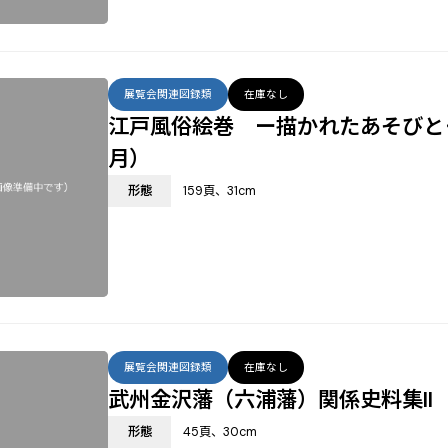
展覧会関連図録類
在庫なし
江戸風俗絵巻 ー描かれたあそびとく
月）
形態
159頁、31cm
展覧会関連図録類
在庫なし
武州金沢藩（六浦藩）関係史料集II 
形態
45頁、30cm