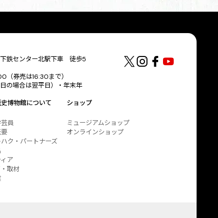
下鉄センター北駅下車 徒歩5
:00（券売は16:30まで）
日の場合は翌平日）・年末年
歴史博物館について
ショップ
学芸員
ミュージアムショップ
概要
オンラインショップ
キハク・パートナーズ
出
ティア
ア・取材
業