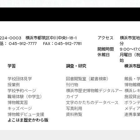
224-0003 横浜市都筑区中川中央1-18-1
アクセス
横浜市営地
話： 045-912-7777 FAX：045-912-7781
分
開館時間
9:00〜17
休館日
月曜日（祝
始
学習
調査・研究
横浜市
学校団体見学
図書閲覧室（蔵書検索）
館長・
授業例
刊行物
博物館
学校予約ページ
横浜市歴史博物館デジタルアー
横浜レ
職場体験（中学生）
カイブ
施設貸
博物館実習
文字のかたちのデータベース
ボラン
キッズページ
写真利用
メディ
博物館デビュー支援
資料熟覧
連携事
よこはま歴史かわら版