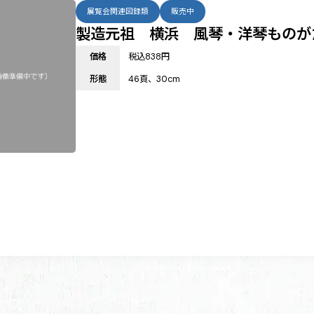
展覧会関連図録類
販売中
製造元祖 横浜 風琴・洋琴ものがた
価格
税込838円
形態
46頁、30cm