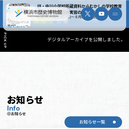
旧・中川小学校所蔵資料からむかしの学校教育
08/09
.sun
TODAY
9:00〜17:00
を知ろう｜学芸員実習の大学生によるミニ展示
2026 年８月９日( 日)～８月23 日( 日)
本日は
開館日
です
開館時間・料金
アクセス
PICK UP
デジタルアーカイブを公開しました。
企画展・特別展
昭和の時間に包まれる
北原コレクションと所蔵資料
期間
2026年7月4日 (土) ～2026年8月23日 (日)
お知らせ
Info
お知らせ
お知らせ一覧