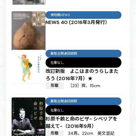
博物館NEWS
NEWS 40 (2016年3月発行）
展覧会関連図録類
在庫なし
改訂新版 よこはまのうらしまた
ろう (2016年7月）★
形態
［23］頁、15cm
展覧会関連図録類
在庫なし
杉原千畝と命のビザ- シベリアを
越えて-（2016年9月）
形態
34頁、22cm 英文並記