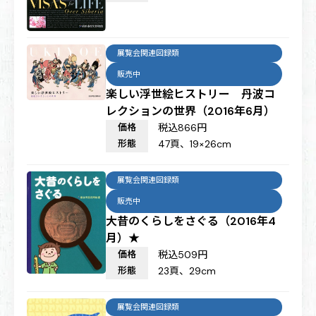
展覧会関連図録類
販売中
楽しい浮世絵ヒストリー 丹波コ
レクションの世界（2016年6月）
価格
税込866円
形態
47頁、19×26cm
展覧会関連図録類
販売中
大昔のくらしをさぐる（2016年4
月）★
価格
税込509円
形態
23頁、29cm
展覧会関連図録類