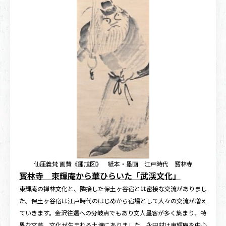
仙厓義梵 画賛《鍾馗図》 紙本・墨画 江戸時代 寳林寺
寳林寺 東輝庵から華ひらいた「武渓文化」
東輝庵の禅林文化と、隣接した保土ヶ谷宿とは密接な交流がありまし
た。保土ヶ谷宿は江戸時代のはじめから宿場として人々の交流が増え
ていきます。金沢往還への分岐点でもあり文人墨客が多く集まり、特
異な文芸、文化が生まれる土壌にありました。永田村は東輝庵を中心