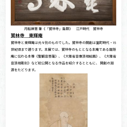
月船禅慧 筆《「寳林寺」扁額》 江戸時代 寳林寺
寳林寺 東輝庵
寳林寺と東輝庵は元々別のものでした。寳林寺の開創は室町時代・15
世紀頃まで遡ります。本展では、寳林寺のもととなる本庵である龍隠
庵に伝わる本尊《聖観音菩薩》、《大雅省音像頂相絵画》、《大雅省
音頂相彫刻》など初公開となる作品を紹介するとともに、 開創の淵
源をたどります。