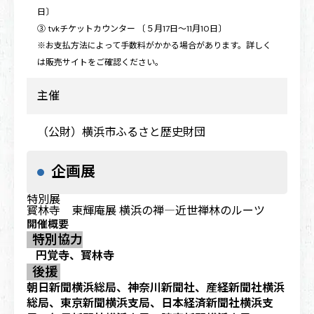
日〕
③ tvkチケットカウンター 〔５月17日～11月10日〕
※お支払方法によって手数料がかかる場合があります。詳しく
は販売サイトをご確認ください。
主催
（公財）横浜市ふるさと歴史財団
企画展
特別展
寳林寺 東輝庵展
横浜の禅―近世禅林のルーツ
開催概要
特別協力
円覚寺、寳林寺
後援
朝日新聞横浜総局、神奈川新聞社、産経新聞社横浜
総局、東京新聞横浜支局、日本経済新聞社横浜支