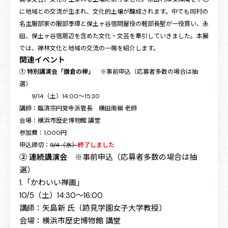
に地域との交流が生まれ、文化的土壌が醸成されます。中でも同村の
名主服部家の服部季璋と保土ヶ谷宿問屋役の軽部長堅が一役買い、永
田、保土ヶ谷宿周辺を含めた文化・文芸を牽引していきました。本展
では、禅林文化と地域の交流の一端を紹介します。
関連イベント
① 特別講演会「鎌倉の禅」
※事前申込（応募者多数の場合は抽
選）
9/14（土）14:00～15:30
講師：臨済宗円覚寺派管長 横田南嶺 老師
会場：横浜市歴史博物館 講堂
参加費：1,000円
申込締切：
9/4（水）
終了しました
② 連続講演会
※事前申込（応募者多数の場合は抽
選）
1.「かわいい禅画」
10/5（土）14:30～16:00
講師：矢島新 氏（跡見学園女子大学教授）
会場：横浜市歴史博物館 講堂