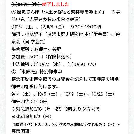
(3)10/23（水）
終了しました
⑤ 歴史さんぽ「保土ヶ谷宿と寳林寺をあるく」
※事
前申込（応募者多数の場合は抽選）
(1)11/2（土）、(2)11/8（金） 9:30～13:00頃
講師：小林紀子（横浜市歴史博物館 主任学芸員）、仲
泉剛（同 学芸員）
集合場所：JR保土ヶ谷駅
参加費：500円（保険料込み）
申込締切：(1)10/23（水）、(2)10/30（水）
⑥ 「東輝庵」特別御朱印
横浜市歴史博物館での展覧会を記念して東輝庵の特別
御朱印を受け付けます。
9/14（土）、10/5（土）、10/19（土）、10/26（土）
御朱印代：500円
※緊急追加9/16（月・祝）13時より夕方まで
※後期追加11/3（日）
※関連イベント①、②、④、⑤の申込開始はいずれも7/18（木）～
展示図録