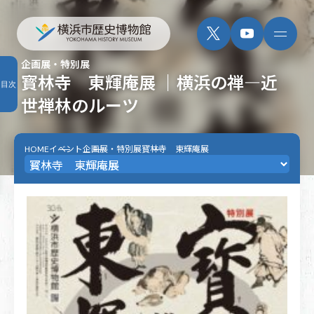
企画展・特別展
寳林寺 東輝庵展 ｜横浜の禅―近
目次
世禅林のルーツ
HOME
イベント
企画展・特別展
寳林寺 東輝庵展