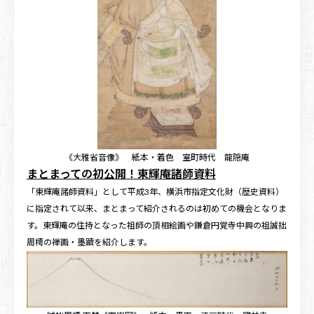
《大雅省音像》 紙本・着色 室町時代 龍隠庵
まとまっての初公開！東輝庵諸師資料
「東輝庵諸師資料」として平成3年、横浜市指定文化財（歴史資料）
に指定されて以来、まとまって紹介されるのは初めての機会となりま
す。東輝庵の住持となった祖師の頂相絵画や鎌倉円覚寺中興の祖誠拙
周樗の禅画・墨蹟を紹介します。