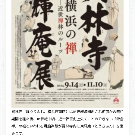
寳林寺（ほうりんじ、横浜市南区）は15世紀頃開創され何度かの無住
期間を経た後、18世紀中頃、近世禅宗史上欠くことのできない「鎌倉
禅」の祖といわれる月船禅慧が寳林寺内に東輝庵（とうきあん）を営
みます。