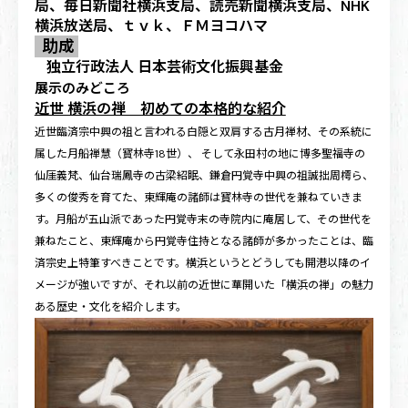
局、毎日新聞社横浜支局、読売新聞横浜支局、NHK
横浜放送局、ｔｖｋ、ＦＭヨコハマ
助成
独立行政法人 日本芸術文化振興基金
展示のみどころ
近世 横浜の禅 初めての本格的な紹介
近世臨済宗中興の祖と言われる白隠と双肩する古月禅材、その系統に
属した月船禅慧（寳林寺18世）、 そして永田村の地に博多聖福寺の
仙厓義梵、仙台瑞鳳寺の古梁紹眠、鎌倉円覚寺中興の祖誠拙周樗ら、
多くの俊秀を育てた、東輝庵の諸師は寳林寺の世代を兼ねていきま
す。月船が五山派であった円覚寺末の寺院内に庵居して、その世代を
兼ねたこと、東輝庵から円覚寺住持となる諸師が多かったことは、臨
済宗史上特筆すべきことです。横浜というとどうしても開港以降のイ
メージが強いですが、それ以前の近世に華開いた「横浜の禅」の魅力
ある歴史・文化を紹介します。