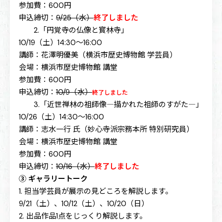
参加費：600円
申込締切：
9/25（水）
終了しました
2.「円覚寺の仏像と寳林寺」
10/19（土）14:30～16:00
講師：花澤明優美（横浜市歴史博物館 学芸員）
会場：横浜市歴史博物館 講堂
参加費：600円
申込締切：
10/9（水）
終了しました
3.「近世禅林の祖師像―描かれた祖師のすがた―」
10/26（土）14:30～16:00
講師：志水一行 氏（妙心寺派宗務本所 特別研究員）
会場：横浜市歴史博物館 講堂
参加費：600円
申込締切：
10/16（水）
終了しました
③ ギャラリートーク
1. 担当学芸員が展示の見どころを解説します。
9/21（土）、10/12（土）、10/20（日）
2. 出品作品1点をじっくり解説します。