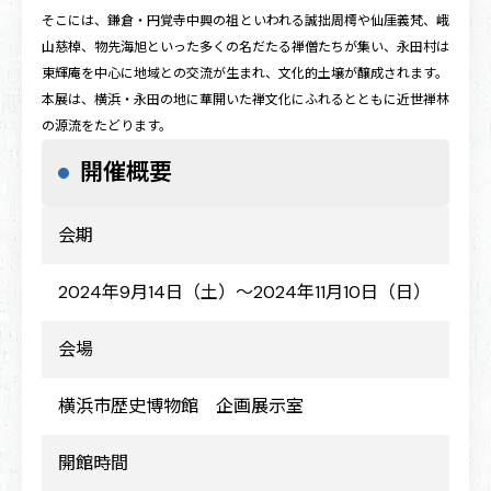
そこには、鎌倉・円覚寺中興の祖といわれる誠拙周樗や仙厓義梵、峨
山慈棹、物先海旭といった多くの名だたる禅僧たちが集い、永田村は
東輝庵を中心に地域との交流が生まれ、文化的土壌が醸成されます。
本展は、横浜・永田の地に華開いた禅文化にふれるとともに近世禅林
の源流をたどります。
開催概要
会期
2024年9月14日（土）～2024年11月10日（日）
会場
横浜市歴史博物館 企画展示室
開館時間