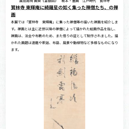
誠拙周樗 画賛《富嶽図》 紙本・墨画 江戸時代 寳林寺
寳林寺 東輝庵に綺羅星の如く集った禅僧たち、の禅
画
本展では「寳林寺 東輝庵」に集った禅僧等の描いた禅画を紹介しま
す。禅画とは主に近世以降の禅僧によって描かれた絵画作品を指し、
禅画は、法会や布教のため、また悟りの証として制作されました。描
かれた画題は達磨や釈迦、布袋、風景や動植物など多様なものになり
ます。