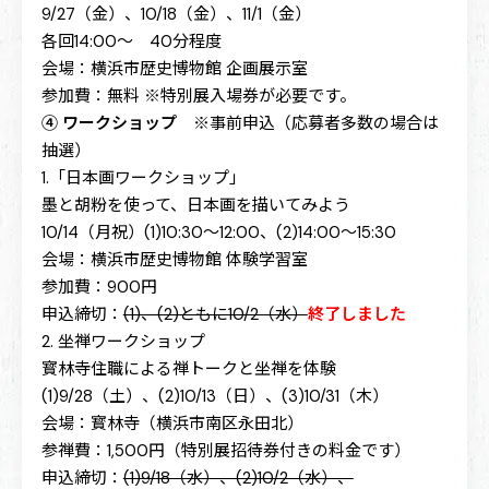
9/27（金）、10/18（金）、11/1（金）
各回14:00～ 40分程度
会場：横浜市歴史博物館 企画展示室
参加費：無料 ※特別展入場券が必要です。
④ ワークショップ
※事前申込（応募者多数の場合は
抽選）
1.「日本画ワークショップ」
墨と胡粉を使って、日本画を描いてみよう
10/14（月祝）(1)10:30～12:00、(2)14:00～15:30
会場：横浜市歴史博物館 体験学習室
参加費：900円
申込締切：
(1)、(2)ともに10/2（水）
終了しました
2. 坐禅ワークショップ
寳林寺住職による禅トークと坐禅を体験
(1)9/28（土）、(2)10/13（日）、(3)10/31（木）
会場：寳林寺（横浜市南区永田北）
参禅費：1,500円（特別展招待券付きの料金です）
申込締切：
(1)9/18（水）、(2)10/2（水）、