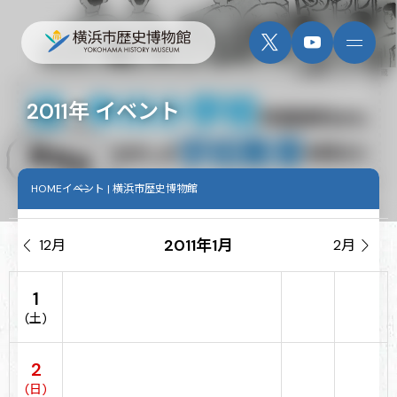
2011年 イベント
HOME
イベント | 横浜市歴史博物館
2011年1月

12月
2月

1
(土)
2
(日)