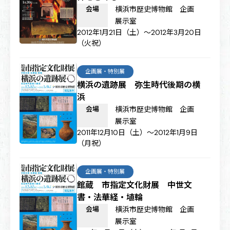
会場
横浜市歴史博物館 企画
展示室
2012年1月21日（土）～2012年3月20日
（火祝）
企画展・特別展
横浜の遺跡展 弥生時代後期の横
浜
会場
横浜市歴史博物館 企画
展示室
2011年12月10日（土）～2012年1月9日
（月祝）
企画展・特別展
館蔵 市指定文化財展 中世文
書・法華経・埴輪
会場
横浜市歴史博物館 企画
展示室