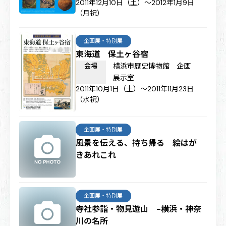
2011年12月10日（土）～2012年1月9日
（月祝）
企画展・特別展
東海道 保土ヶ谷宿
会場
横浜市歴史博物館 企画
展示室
2011年10月1日（土）～2011年11月23日
（水祝）
企画展・特別展
風景を伝える、持ち帰る 絵はが
きあれこれ
企画展・特別展
寺社参詣・物見遊山 -横浜・神奈
川の名所