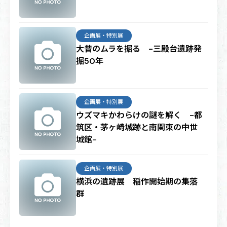
企画展・特別展
大昔のムラを掘る -三殿台遺跡発
掘50年
企画展・特別展
ウズマキかわらけの謎を解く -都
筑区・茅ヶ崎城跡と南関東の中世
城館-
企画展・特別展
横浜の遺跡展 稲作開始期の集落
群