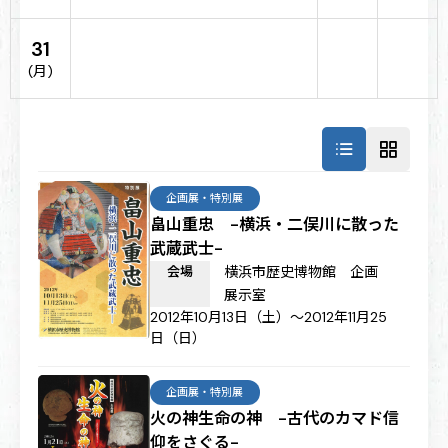
31
(月)
企画展・特別展
畠山重忠 -横浜・二俣川に散った
武蔵武士-
会場
横浜市歴史博物館 企画
展示室
2012年10月13日（土）～2012年11月25
日（日）
企画展・特別展
火の神生命の神 -古代のカマド信
仰をさぐる-