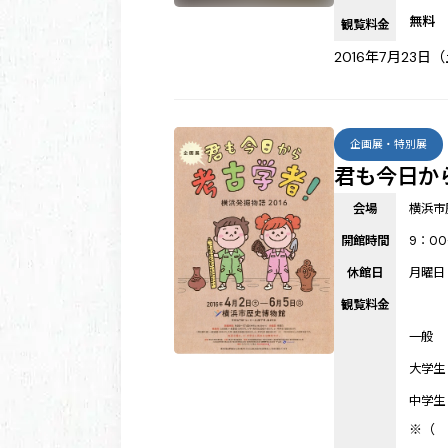
無料
観覧料金
2016年7月23日
企画展・特別展
君も今日から
会場
横浜市
開館時間
9：00
休館日
月曜日
観覧料金
一般
大学生
中学生
※（