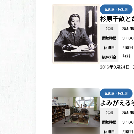
企画展・特別展
杉原千畝と
会場
横浜市
開館時間
9：00
休館日
月曜日
無料
観覧料金
2016年9月24日
企画展・特別展
よみがえる
会場
横浜市
開館時間
9：00
休館日
月曜日