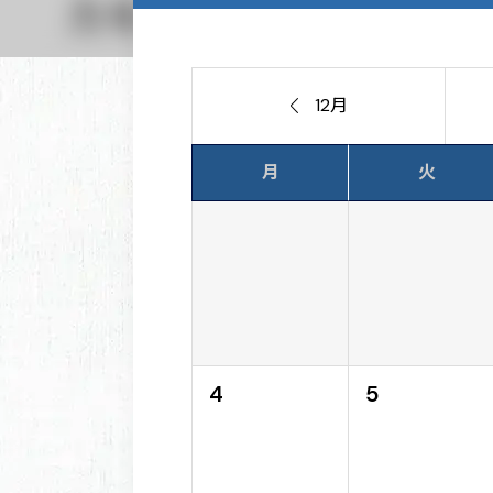

12月
月
火
4
5