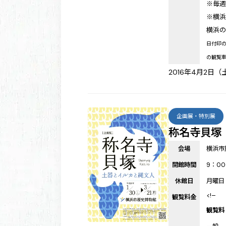
※毎週
※横浜
横浜
日付印
の観覧
2016年4月2日（
企画展・特別展
称名寺貝塚
会場
横浜市
開館時間
9：00
休館日
月曜日
<!–
観覧料金
観覧料