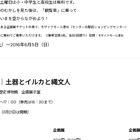
土曜日は小・中学生と高校生は無料です。
のむかしを見た後は、「観覧車」に乗って
のいまを空からながめよう！
のある企画展チケット半券で、
モザイクモール港北（センター北駅前ショッピングセンター）
車に無料でご乗車いただけます。
（1乗車定員4名、当日1回限り）協賛：
モザイクモール港北
土）～2016年6月5日（日）
 ｜土器とイルカと縄文人
歴史博物館 企画展示室
～17：00（券売は16：30まで）
（3月21日は開館）
企画展
企画展