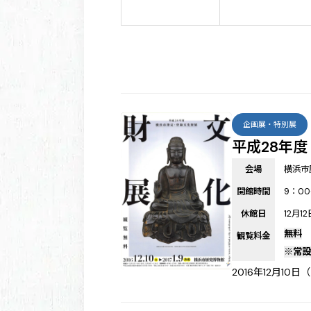
企画展・特別展
平成28年
会場
横浜市
開館時間
9：00
休館日
12月1
無料
観覧料金
※常設
2016年12月10