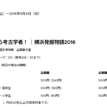
（土）～2016年9月4日（日）
考古学者！ ｜横浜発掘物語2016
歴史博物館 企画展示室
～17：00（券売は16：30まで）
（祝日の場合は開館）
企画展
企画展
300円（240円）
500
・高校生
200円（160円）
300
・小学生
100円（80円）
100
 ）内は20名以上の団体料金です。