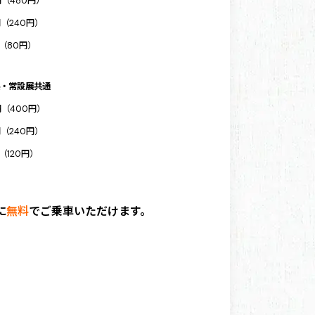
円（480円）
円（240円）
円（80円）
・常設展共通
円（400円）
円（240円）
（120円）
に
無料
でご乗車いただけます。