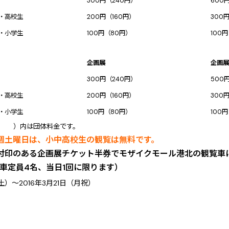
300円（240円）
600
・高校生
200円（160円）
300
・小学生
100円（80円）
100
企画展
企画展
300円（240円）
500
・高校生
200円（160円）
300
・小学生
100円（80円）
100円
 ）内は団体料金です。
週土曜日は、小中高校生の観覧は無料です。
付印のある企画展チケット半券でモザイクモール港北の観覧車
乗車定員4名、当日1回に限ります）
（土）～2016年3月21日（月祝）