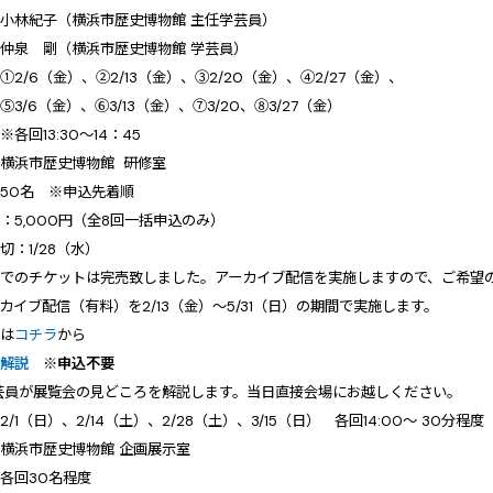
小林紀子（横浜市歴史博物館 主任学芸員）
剛（横浜市歴史博物館 学芸員）
2/6（金）、②2/13（金）、③2/20（金）、④2/27（金）、
（金）、⑥3/13（金）、⑦3/20、⑧3/27（金）
3:30～14：45
横浜市歴史博物館 研修室
50名 ※申込先着順
5,000円（全8回一括申込のみ）
：1/28（水）
でのチケットは完売致しました。アーカイブ配信を実施しますので、ご希望
ブ配信（有料）を2/13（金）～5/31（日）の期間で実施します。
は
コチラ
から
示解説
※申込不要
芸員が展覧会の見どころを解説します。当日直接会場にお越しください。
1（日）、2/14（土）、2/28（土）、3/15（日） 各回14:00～ 30分程度
横浜市歴史博物館 企画展示室
各回30名程度