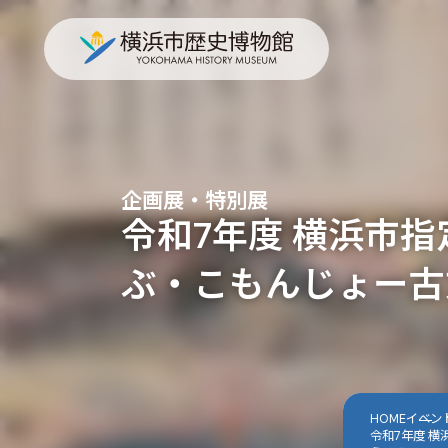
企画展・特別展
令和7年度 横浜市
ぶ・こもんじょー古
HOME
イベン
令和7年度 