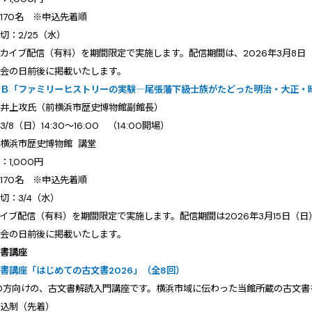
70名 ※申込先着順
：2/25（水）
イブ配信（有料）を期間限定で実施します。配信期間は、2026年3月8日（日
演会の日前後に掲載いたします。
会Ｂ「ファミリーヒストリーの実験―尾張藩下級士族がたどった明治・大正・
：井上攻氏（前横浜市歴史博物館副館長）
8（日）14:30～16:00 （14:00開場）
横浜市歴史博物館 講堂
1,000円
70名 ※申込先着順
：3/4（水）
イブ配信（有料）を期間限定で実施します。配信期間は2026年3月15日（日）
演会の日前後に掲載いたします。
文書講座
書講座「はじめての古文書2026」（全8回）
の方向けの、古文書解読入門講座です。横浜市域に伝わった当館所蔵の古文書
申込制（先着）