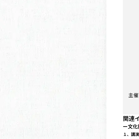
主催
関連
ー文化
１、講