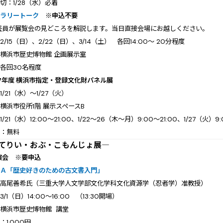
：1/28（水）必着
ャラリートーク
※申込不要
芸員が展覧会の見どころを解説します。当日直接会場にお越しください。
/15（日）、2/22（日）、3/14（土） 各回14:00～ 20分程度
横浜市歴史博物館 企画展示室
各回30名程度
7年度 横浜市指定・登録文化財パネル展
/21（水）～1/27（火）
浜市役所1階 展示スペースB
21（水）12:00～21:00、1/22～26（木～月）9:00～21:00、1/27（火）9:
：無料
てりい・おぶ・こもんじょ展―
演会
※要申込
会Ａ「歴史好きのための古文書入門」
：高尾善希氏（三重大学人文学部文化学科文化資源学（忍者学）准教授）
1（日）14:00～16:00 （13:30開場）
横浜市歴史博物館 講堂
1,000円