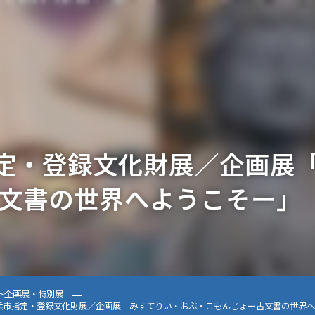
指定・登録文化財展／企画展
文書の世界へようこそー」
ト
企画展・特別展
横浜市指定・登録文化財展／企画展「みすてりい・おぶ・こもんじょー古文書の世界