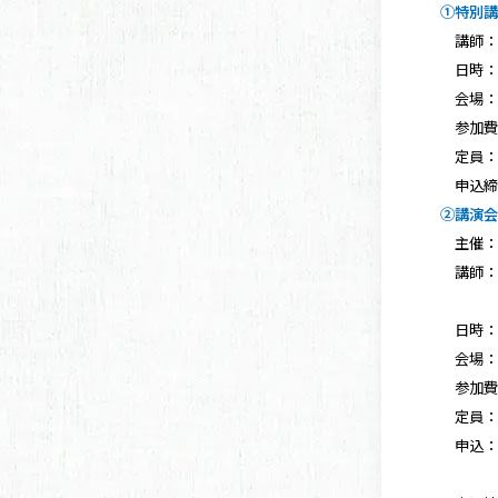
①特別
講師
日時：1/
会場：
参加費：
定員：1
申込締切
②講演
主催：
講師：
花澤明
日時：2/
会場：
参加費
定員：1
申込：
※詳し