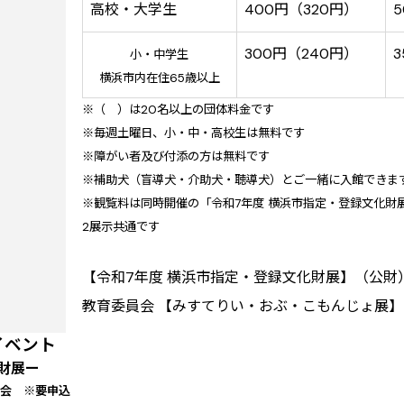
高校・大学生
400円（320円）
300円（240円）
3
小・中学生
横浜市内在住65歳以上
※（ ）は20名以上の団体料金です
※毎週土曜日、小・中・高校生は無料です
※障がい者及び付添の方は無料です
※補助犬（盲導犬・介助犬・聴導犬）とご一緒に入館できま
※観覧料は同時開催の「令和7年度 横浜市指定・登録文化財
2展示共通です
【令和7年度 横浜市指定・登録文化財展】（公
教育委員会 【みすてりい・おぶ・こもんじょ展
イベント
財展ー
演会 ※要申込