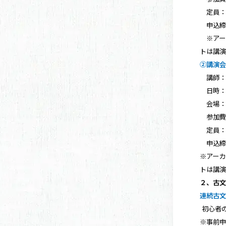
定員：1
申込締切
※アーカ
トは講
②講演
講師
日時：3/
会場：
参加費：
定員：1
申込締切
※アーカ
トは講
２、古
連続古文
初心者
※事前