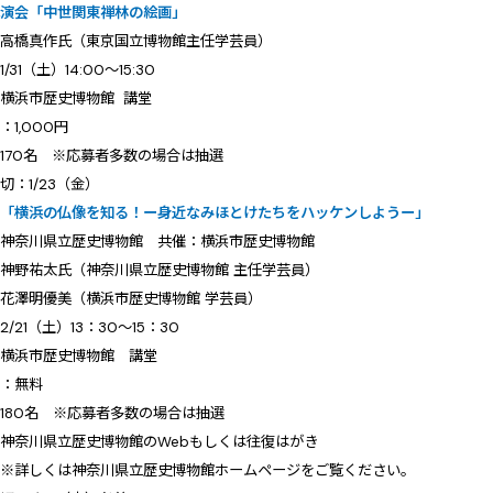
講演会「中世関東禅林の絵画」
：高橋真作氏（東京国立博物館主任学芸員）
31（土）14:00～15:30
横浜市歴史博物館 講堂
1,000円
70名 ※応募者多数の場合は抽選
：1/23（金）
会「横浜の仏像を知る！ー身近なみほとけたちをハッケンしようー」
神奈川県立歴史博物館 共催：横浜市歴史博物館
神野祐太氏（神奈川県立歴史博物館 主任学芸員）
優美（横浜市歴史博物館 学芸員）
21（土）13：30～15：30
横浜市歴史博物館 講堂
：無料
80名 ※応募者多数の場合は抽選
神奈川県立歴史博物館のWebもしくは往復はがき
くは神奈川県立歴史博物館ホームページをご覧ください。