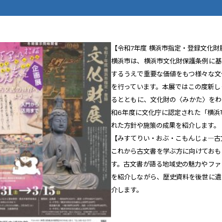
【令和7年度 横浜市指定・登録文化財
横浜市は、横浜市文化財保護条例に基
するうえで重要な価値をもつ様々な文
を行っています。本展ではこの度新し
るとともに、文化財の〈みかた〉をわ
和6年度に文化庁に認定された「横浜
れた方針や施策の成果を紹介します。
【みすてりい・おぶ・こもんじょ―古
これから古文書を学ぶ方に向けておも
す。古文書が語る地域史の魅力やファ
を紹介しながら、歴史資料を後世に遺
介します。