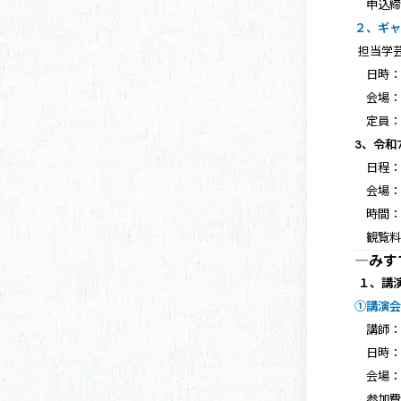
申込締切
２、ギ
担当学
日時：2
会場：
定員：
3、令和
日程：1
会場：横
時間：1/
観覧料
―みす
１、講
①講演
講師
日時：3/
会場：
参加費：