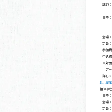
講師：
仲泉 
日時：①
⑤3/6
※各回1
会場：
定員：
参加費：
申込締切
※対面
アーカイ
詳しく
３、展
担当学
日時：2/
会場：
定員：