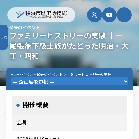
過去のイベント
ファミリーヒストリーの実験 ｜―
目次
尾張藩下級士族がたどった明治・大
正・昭和―
HOME
イベント
過去のイベント
ファミリーヒストリーの実験
開催概要
会期
2026年3月8日 (日)