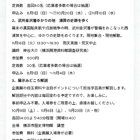
定員数 各回80名（応募者多数の場合は抽選）
申込み 8月1日（日）～①10月20日（水）、②11月10日（水）
2、武州金沢藩ゆかりの地 浦賀の史跡を歩く
幕末の異国船来航や戊辰戦争の時、武州金沢藩が警備をおこなった西
浦賀を中心に、ゆかりの史跡をめぐります。現地集合・現地解散。
11月16日（火）13:30～16:30 雨天実施・荒天中止
講師 神谷大介（横浜開港資料館調査研究員）
参加費 500円
定員数 20名（応募者多数の場合は抽選）
申込み 8月1日（日）～11月4日（木）
3、展示みどころ解説
企画展の目玉資料や注目ポイントについて担当学芸員が解説します。
解説部分や内容は毎回変わる予定ですので、お楽しみに。
事前申込み不要。入場券をご用意の上、直接お越しください。
10月9日（土）、11月6日（土）、11月23日（火・祝）
各回14:00より40分程度（開場13:40）
会場 横浜市歴史博物館 講堂
参加費 無料（企画展入場券が必要）