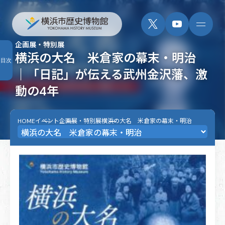
企画展・特別展
横浜の大名 米倉家の幕末・明治
目次
｜「日記」が伝える武州金沢藩、激
動の4年
HOME
イベント
企画展・特別展
横浜の大名 米倉家の幕末・明治