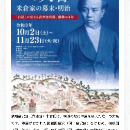
武州金沢藩（六浦藩）米倉氏は、横浜の地に陣屋を構えた唯一の大名
です。陣屋がおかれた武蔵国金沢（現・金沢区）をはじめ、相模国