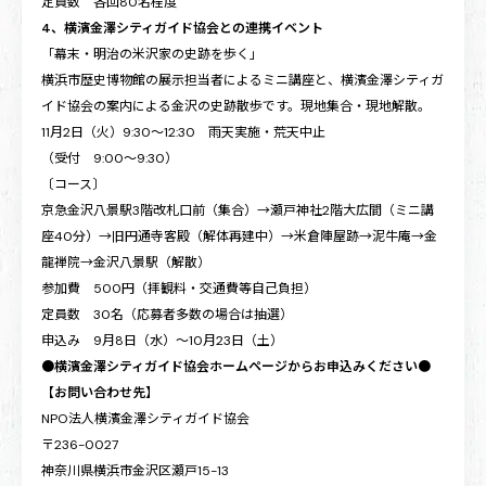
定員数 各回80名程度
4、横濱金澤シティガイド協会との連携イベント
「幕末・明治の米沢家の史跡を歩く」
横浜市歴史博物館の展示担当者によるミニ講座と、横濱金澤シティガ
イド協会の案内による金沢の史跡散歩です。現地集合・現地解散。
11月2日（火）9:30～12:30 雨天実施・荒天中止
（受付 9:00～9:30）
〔コース〕
京急金沢八景駅3階改札口前（集合）→瀬戸神社2階大広間（ミニ講
座40分）→旧円通寺客殿（解体再建中）→米倉陣屋跡→泥牛庵→金
龍禅院→金沢八景駅（解散）
参加費 500円（拝観料・交通費等自己負担）
定員数 30名（応募者多数の場合は抽選）
申込み 9月8日（水）～10月23日（土）
●横濱金澤シティガイド協会ホームページからお申込みください●
【お問い合わせ先】
NPO法人横濱金澤シティガイド協会
〒236-0027
神奈川県横浜市金沢区瀬戸15-13