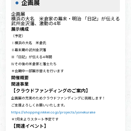
企画展
企画展
横浜の大名 米倉家の幕末・明治
「日記」が伝える
武州金沢藩、激動の4年
展示構成
（予定）
Ⅰ横浜の大名 米倉氏
Ⅱ幕末期の武州金沢藩
Ⅲ「日記」が伝える4年間
Ⅳその後の米倉家と藩士たち
＊会期中一部展示替えを行います
開催概要
関連事業
【クラウドファンディングのご案内】
企画展の充実のためクラウドファンディングに挑戦します！
ご支援よろしくお願いいたします。
https://shopping.nikkei.co.jp/projects/yonekurake
＊7月末よりスタート予定です
【関連イベント】