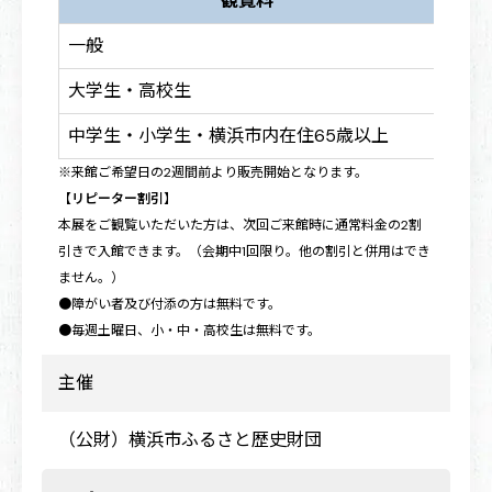
観覧料
一般
800
大学生・高校生
400
中学生・小学生・横浜市内在住65歳以上
100
※来館ご希望日の2週間前より販売開始となります。
【リピーター割引】
本展をご観覧いただいた方は、次回ご来館時に通常料金の2割
引きで入館できます。（会期中1回限り。他の割引と併用はでき
ません。）
●障がい者及び付添の方は無料です。
●毎週土曜日、小・中・高校生は無料です。
主催
（公財）横浜市ふるさと歴史財団