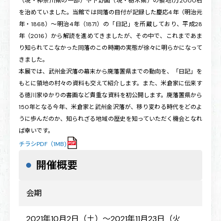
（現・神奈川県の一部）や下野国（現・栃木県）の領地1万2000石
を治めていました。当館では同藩の目付が記録した慶応4年（明治元
年・1868）～明治4年（1871）の「日記」を所蔵しており、平成28
年（2016）から解読を進めてきましたが、その中で、これまであま
り知られてこなかった同藩のこの時期の実態が徐々に明らかになって
きました。
本展では、武州金沢藩の幕末から廃藩置県までの動向を、「日記」を
もとに領地の村々の資料も交えて紹介します。また、米倉家に伝来す
る徳川家ゆかりの書画など貴重な資料を初公開します。廃藩置県から
150年となる今年、米倉家と武州金沢藩が、移り変わる時代をどのよ
うに歩んだのか、知られざる地域の歴史を知っていただく機会となれ
ば幸いです。
チラシPDF（1MB)
開催概要
会期
2021年10月2日（土）～2021年11月23日（火