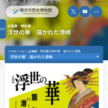
企画展・特別展
目次
浮世の華 描かれた港崎
HOME
イベント
企画展・特別展
浮世の華 描かれた港崎