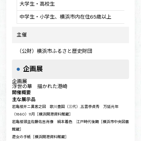
大学生・高校生
600
中学生・小学生、横浜市内在住65歳以上
300
主催
（公財）横浜市ふるさと歴史財団
企画展
企画展
浮世の華 描かれた港崎
開催概要
主な展示品
岩亀楼并ニ異客之図 歌川豊国（三代）,五雲亭貞秀 万延元年
（1860）11月［横浜開港資料館蔵］
岩亀楼頭主佐藤佐吉肖像 絹本着色 江戸時代後期［横浜市中央図書
館蔵］
遊女の手紙［横浜開港資料館蔵］