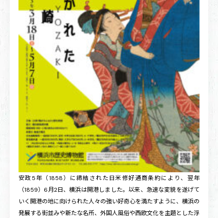
安政5年（1858）に締結された日米修好通商条約により、翌年
（1859）6月2日、横浜は開港しました。以来、急速な変貌を遂げて
いく開港の地に向けられた人々の強い好奇心を満たすように、横浜の
発展する街並みや新たな名所、外国人風俗や西欧文化を主題とした浮