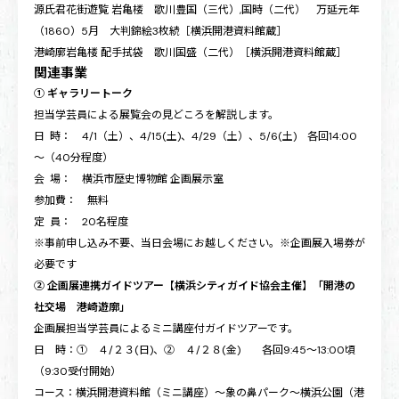
源氏君花街遊覧 岩亀楼 歌川豊国（三代）,国時（二代） 万延元年
（1860）5月 大判錦絵3枚続［横浜開港資料館蔵］
港崎廓岩亀楼 配手拭袋 歌川国盛（二代）［横浜開港資料館蔵］
関連事業
① ギャラリートーク
担当学芸員による展覧会の見どころを解説します。
日 時： 4/1（土）、4/15(土)、4/29（土）、5/6(土) 各回14:00
～（40分程度）
会 場： 横浜市歴史博物館 企画展示室
参加費： 無料
定 員： 20名程度
※事前申し込み不要、当日会場にお越しください。※企画展入場券が
必要です
② 企画展連携ガイドツアー【横浜シティガイド協会主催】「開港の
社交場 港崎遊廓」
企画展担当学芸員によるミニ講座付ガイドツアーです。
日 時：① ４/２３(日)、② ４/２８(金) 各回9:45～13:00頃
（9:30受付開始）
コース：横浜開港資料館（ミニ講座）～象の鼻パーク～横浜公園（港