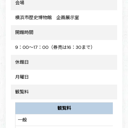
会場
横浜市歴史博物館 企画展示室
開館時間
9：00～17：00（券売は16：30まで）
休館日
月曜日
観覧料
観覧料
一般
800