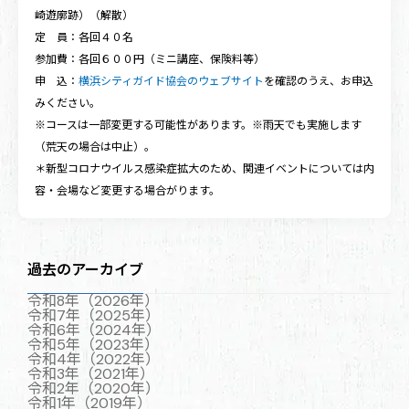
崎遊廓跡）（解散）
定 員：各回４０名
参加費：各回６００円（ミニ講座、保険料等）
申 込：
横浜シティガイド協会のウェブサイト
を確認のうえ、お申込
みください。
※コースは一部変更する可能性があります。※雨天でも実施します
（荒天の場合は中止）。
＊新型コロナウイルス感染症拡大のため、関連イベントについては内
容・会場など変更する場合がります。
過去のアーカイブ
令和8年（2026年）
令和7年（2025年）
令和6年（2024年）
令和5年（2023年）
令和4年（2022年）
令和3年（2021年）
令和2年（2020年）
令和1年（2019年）