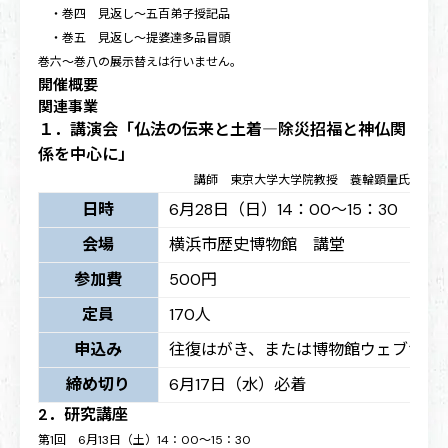
・巻四 見返し～五百弟子授記品
・巻五 見返し～提婆達多品冒頭
巻六～巻八の展示替えは行いません。
開催概要
関連事業
１．講演会「仏法の伝来と土着―除災招福と神仏関
係を中心に」
講師 東京大学大学院教授 蓑輪顕量氏
日時
6月28日（日）14：00～15：30
会場
横浜市歴史博物館 講堂
参加費
500円
定員
170人
申込み
往復はがき、または博物館ウェブサイ
締め切り
6月17日（水）必着
2．研究講座
第1回 6月13日（土）14：00～15：30