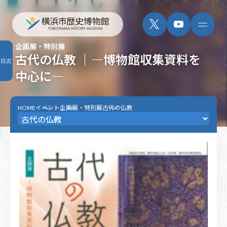
企画展・特別展
古代の仏教 ｜―博物館収集資料を
目次
中心に―
HOME
イベント
企画展・特別展
古代の仏教