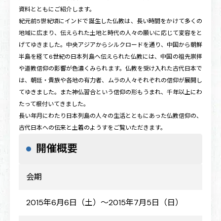
資料とともにご紹介します。
紀元前5世紀頃にインドで誕生した仏教は、長い時間をかけて多くの
地域に広まり、伝えられた土地と時代の人々の願いに応じて変容をと
げてゆきました。中央アジアからシルクロードを通り、中国から朝鮮
半島を経て6世紀の日本列島へ伝えられた仏教には、中国の祖先崇拝
や道教信仰の影響が色濃くみられます。仏教を受け入れた古代日本で
は、朝廷・貴族や各地の有力者、ムラの人々それぞれの信仰が展開し
てゆきました。また神仏習合という信仰の形もうまれ、千年以上にわ
たって根付いてきました。
長い年月にわたり日本列島の人々の生活とともにあった仏教信仰の、
古代日本への伝来と土着のようすをご覧いただきます。
開催概要
会期
2015年6月6日（土）～2015年7月5日（日）