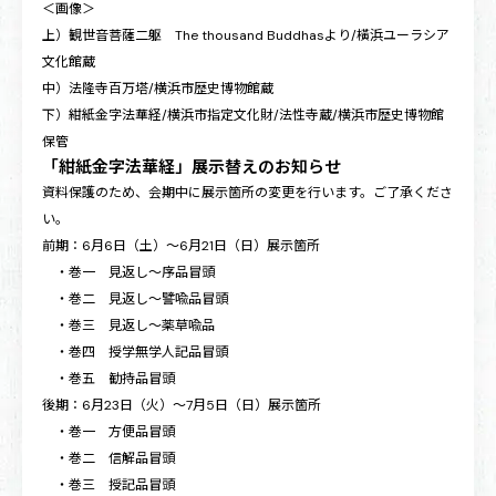
＜画像＞
上）観世音菩薩二躯 The thousand Buddhasより/橫浜ユーラシア
文化館蔵
中）法隆寺百万塔/横浜市歴史博物館蔵
下）紺紙金字法華経/横浜市指定文化財/法性寺蔵/横浜市歴史博物館
保管
「紺紙金字法華経」展示替えのお知らせ
資料保護のため、会期中に展示箇所の変更を行います。ご了承くださ
い。
前期：6月6日（土）～6月21日（日）展示箇所
・巻一 見返し～序品冒頭
・巻二 見返し～譬喩品冒頭
・巻三 見返し～薬草喩品
・巻四 授学無学人記品冒頭
・巻五 勧持品冒頭
後期：6月23日（火）～7月5日（日）展示箇所
・巻一 方便品冒頭
・巻二 信解品冒頭
・巻三 授記品冒頭