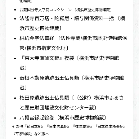
化館蔵〕
武蔵国分寺文字瓦コレクション 〔横浜市歴史博物館蔵〕
法隆寺百万塔・陀羅尼・譲与関係資料一括 〔横
浜市歴史博物館蔵〕
紺紙金字法華経 〔法性寺蔵/横浜市歴史博物館保
管/横浜市指定文化財〕
『東大寺諷誦文稿』複製〔横浜市歴史博物館
蔵〕
藪根不動原遺跡出土仏具類〔横浜市歴史博物館
蔵〕
権田原遺跡出土仏具類〔（公財）横浜市ふるさ
と歴史財団埋蔵文化財センター蔵〕
八幡宮縁起絵巻〔横浜市歴史博物館蔵〕
その他『続日本紀』『日本霊異記』『往生要集』『日本往生極楽記』
『平家物語』など版本