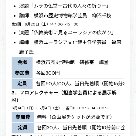
演題「ムラの仏堂―古代の人々の祈り―」
講師 横浜市歴史博物館学芸員 柳沼千枝
第2回 6月20日（土）14：00～15：30
演題「仏教美術に見るユーラシアの広がり」
講師 横浜ユーラシア文化館主任学芸員 福原
庸子氏
会場
横浜市歴史博物館
研修室
講堂
参加費
各回300円
定員
各回
50人
100人、当日先着順（開始
15分
30
3．フロアレクチャー（担当学芸員による展示解
説）
6月14日（日）、7月4日（土） 各日11：00～、14：00～
参加費
無料（企画展チケットが必要です）
定員
各回30人、当日先着順（開始10分前に企画