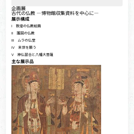
企画展
古代の仏教
―博物館収集資料を中心に―
展示構成
I 敦煌の仏教絵画
II 護国の仏教
III ムラの仏堂
IV 来世を願う
V 神仏習合と八幡大菩薩
主な展示品