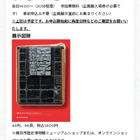
各日14:00～（30分程度） 参加費無料（企画展入場券が必要で
す） 事前申込み不要（企画展示室前にお集まりください）
※上記は予定です。お申込開始前に再度日時などのご確認をお願いい
たします。
展示図録
A4判、96頁、税込1,800円
※横浜市歴史博物館ミュージアムショップまたは、オンラインショッ