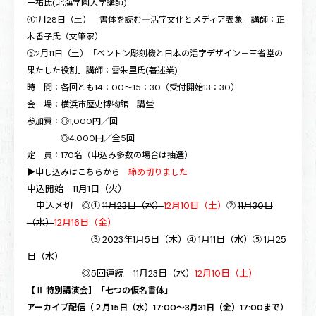
一祐氏(北海学園大学講師)
④1月28日（土）「書体を読む―活字文化とメディア表象」講師：正
木香子氏（文筆家）
⑤2月11日（土）「ベントン彫刻機と日本の活字デザイン－三省堂の
果たした役割」講師：雪朱里氏(著述業)
時 間：各回とも14：00～15：30（受付開始13：30）
会 場：横浜市歴史博物館 講堂
参加費：◎1,000円／回
◎4,000円／全5回
定 員：170名（申込み多数の場合は抽選）
▶申し込みはこちらから
締め切りました
申込開始 11月1日（火）
申込〆切 ◎①
11月23日（水）
12月10日（土）
②
11月30日
（水）
12月16日（金）
③ 2023年1月5日（木）
④ 1月11日（水）⑤ 1月25
日（水）
◎5回連続
11月23日（水）
12月10日（土）
【Ⅱ 特別講演会】「七つの仮名書体」
アーカイブ配信（２月15日（水）17:00～3月31日（金）17:00まで）