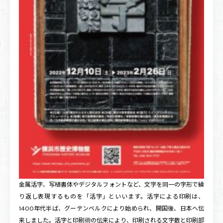
金属活字、写植書体やデジタルフォントなど、文字を同一の字形で繰
り返し表現するものを「活字」といいます。活字による印刷は、
1400年代半ば、グーテンベルクにより始められ、開国後、日本へ伝
来しました。活字と印刷術の伝来により、印刷される文字数と印刷部