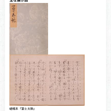
主な展示品
嵯峨本『富士太鼓』