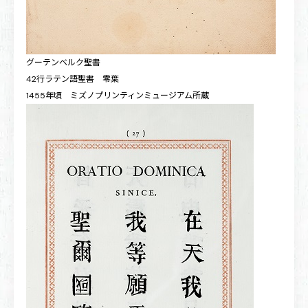
グーテンベルク聖書
42行ラテン語聖書 零葉
1455年頃 ミズノプリンティンミュージアム所蔵