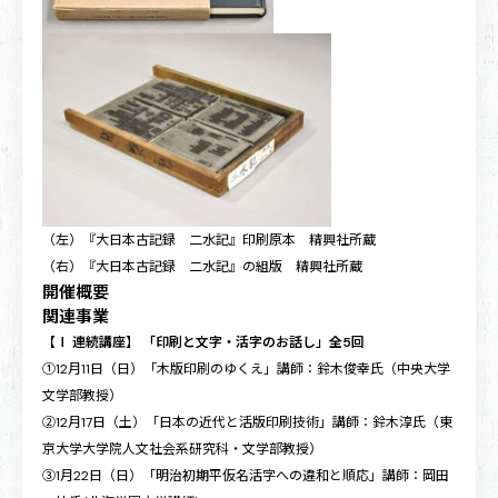
（左）『大日本古記録 二水記』印刷原本 精興社所蔵
（右）『大日本古記録 二水記』の組版 精興社所蔵
開催概要
関連事業
【Ⅰ 連続講座】 「印刷と文字・活字のお話し」全5回
①12月11日（日）「木版印刷のゆくえ」講師：鈴木俊幸氏（中央大学
文学部教授）
②12月17日（土）「日本の近代と活版印刷技術」講師：鈴木淳氏（東
京大学大学院人文社会系研究科・文学部教授）
③1月22日（日）「明治初期平仮名活字への違和と順応」講師：岡田