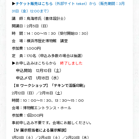
▶
チケット販売はこちら
（外部サイト teket）から（販売期間：3月
31日（金）12:00まで）
講 師：鳥海修氏（書体設計士）
開講日：2月5日（日）
時 間：14：00～15：30（受付開始13：30）
会 場：横浜市歴史博物館 講堂
参加費：1,000円
定 員：170名（申込み多数の場合は抽選）
▶お申し込みはこちらから
終了しました
申込開始 12月10日（土）
申込〆切 1月18日（水）
【Ⅲ ワークショップ】「テキンで活版印刷」
2月12日（日）／2月18日（土）
時間：10：00〜11：30、13：30〜15：00
会場：博物館エントランス・ホール
参加費：1回300円
事前申し込み不要です。会場にお越しください。
【Ⅳ 展示担当者による展示解説】
1月21日（土）／2月4日（土）／2月23日（木）