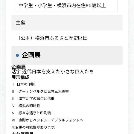
中学生・小学生・横浜市内在住65歳以上
500
主催
（公財）横浜市ふるさと歴史財団
企画展
企画展
活字
近代日本を支えた小さな巨人たち
展示構成
Ⅰ 日本の印刷
Ⅱ グーテンベルクと世界三大美書
Ⅲ 漢字活字の誕生と伝来
Ⅳ 横浜の印刷物
Ⅴ 様々な活字と印刷物
Ⅵ 直彫からベントン・デジタルフォントへ
※変更の可能性があります。