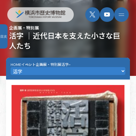
企画展・特別展
活字 ｜近代日本を支えた小さな巨
目次
人たち
HOME
イベント
企画展・特別展
活字