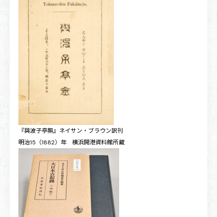
『與波子亭無』ネイサン・ブラウン訳刊
明治15（1882）年 横浜開港資料館所蔵