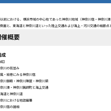
港以前における、横浜市域の中心地であった神奈川地域（神奈川宿・神奈川湊
的側面と、東海道と神奈川道といった陸上交通および海上・河川交通の結節点
開催概要
構成
構成】
神奈川の街並み
屏風・絵巻にみる神奈川宿
神奈川御殿・神奈川陣屋・神奈川領
神奈川湊・神奈川猟師町と海上交通
東海道と神奈川道
神奈川における地誌編纂
神奈川宿の諸相