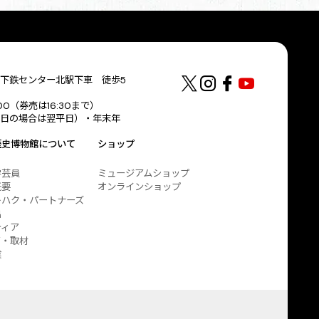
下鉄センター北駅下車 徒歩5
:00（券売は16:30まで）
日の場合は翌平日）・年末年
歴史博物館について
ショップ
学芸員
ミュージアムショップ
概要
オンラインショップ
キハク・パートナーズ
出
ティア
ア・取材
業