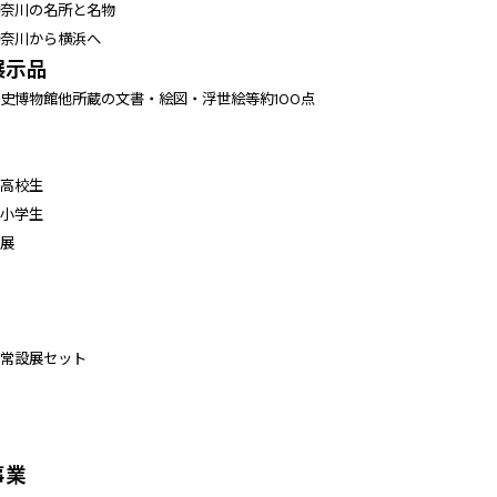
神奈川の名所と名物
神奈川から横浜へ
展示品
史博物館他所蔵の文書・絵図・浮世絵等約100点
】
・高校生
・小学生
 展
・常設展セット
事業