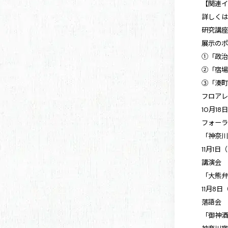
【関連
詳しく
研究講
展示の
①「政治
②「宿場
③「湊町
フロア
10月18
フォー
「神奈
11月1日
講演会
「大熊弁
11月8日
落語会
「御神