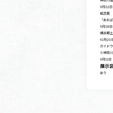
神奈川
11月22
紙芝居
「あお
11月28
横浜郷
10月2
ガイド
※神奈
11月12
展示
あり