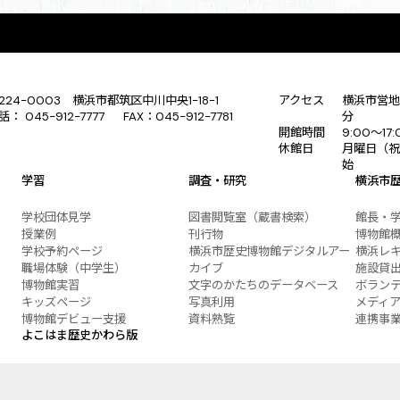
224-0003 横浜市都筑区中川中央1-18-1
アクセス
横浜市営地
話： 045-912-7777 FAX：045-912-7781
分
開館時間
9:00〜17
休館日
月曜日（祝
始
学習
調査・研究
横浜市
学校団体見学
図書閲覧室（蔵書検索）
館長・
授業例
刊行物
博物館
学校予約ページ
横浜市歴史博物館デジタルアー
横浜レ
職場体験（中学生）
カイブ
施設貸
博物館実習
文字のかたちのデータベース
ボラン
キッズページ
写真利用
メディ
博物館デビュー支援
資料熟覧
連携事
よこはま歴史かわら版