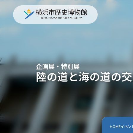
企画展・特別展
陸の道と海の道の交
HOME
イベン