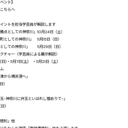
イベント】
はこちらへ
座
ポイントを担当学芸員が解説します
拠点としての神奈川」10月24日（土）
町としての神奈川」 11月15日（日）
としての神奈川」 11月29日（日）
レクチャー〈学芸員による展示解説〉
日(日)・11月7日(土) ・11月21日（土）
ラム
川湊から横浜港へ」
（日）
玉-神奈川に弁玉といはれし僧ありて-」
（日）
酒徳利」他