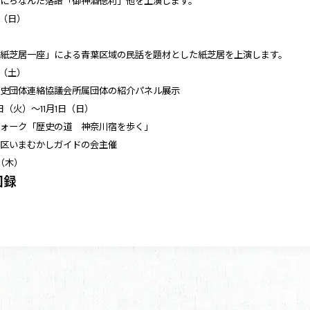
宿にちなんだ落語「御神酒徳利」他を上演します。
日（日）
ば紙芝居一座」による青葉区域の民話を題材とした紙芝居を上演します。
日（土）
土史団体連絡協議会所属団体の紹介パネル展示
0日（火）～11月1日（日）
ウォーク「歴史の道 神奈川宿を歩く」
川区いまむかしガイドの会主催
日（木）
図録