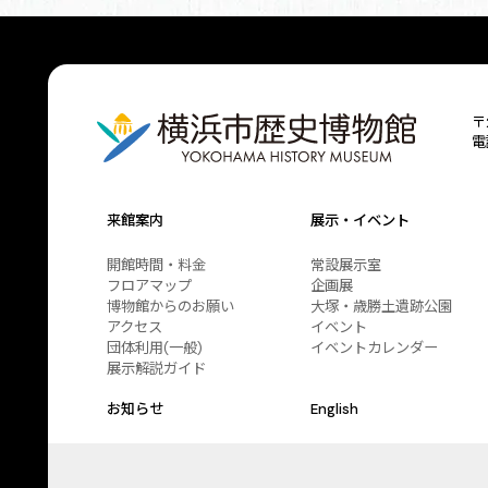
〒
電
来館案内
展示・イベント
開館時間・料金
常設展示室
フロアマップ
企画展
博物館からのお願い
大塚・歳勝土遺跡公園
アクセス
イベント
団体利用(一般)
イベントカレンダー
展示解説ガイド
お知らせ
English