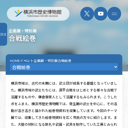
企画展・特別展
目次
合戦絵巻
HOME
イベント
企画展・特別展
合戦絵巻
横浜市域は、古代の末期には、武士団が成長する基盤となっていまし
た。横浜市域の武士たちには、源平合戦をはじめとする様々な合戦で
活躍するものや、鎌倉御家人として活躍するもみられます。こうした
点をふまえ、横浜市歴史博物館では、発生期の武士を中心に、その活
動が活き活きと描かれた絵巻物資料を収集しています。今回のテーマ
展では、収集してきた絵巻物資料を広く市民の方々に紹介します。ま
た、大鎧の材料となる鉄札や武器・武具を制作していた工房とみられ