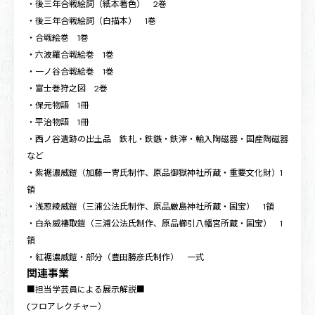
・後三年合戦絵詞（紙本著色） 2巻
・後三年合戦絵詞（白描本） 1巻
・合戦絵巻 1巻
・六波羅合戦絵巻 1巻
・一ノ谷合戦絵巻 1巻
・富士巻狩之図 2巻
・保元物語 1冊
・平治物語 1冊
・西ノ谷遺跡の出土品 鉄札・鉄鏃・鉄滓・輸入陶磁器・国産陶磁器
など
・紫裾濃威鎧（加藤一冑氏制作、原品御獄神社所蔵・重要文化財）1
領
・浅荵綾威鎧（三浦公法氏制作、原品厳島神社所蔵・国宝） 1領
・白糸威褄取鎧（三浦公法氏制作、原品櫛引八幡宮所蔵・国宝） 1
領
・紅裾濃威鎧・部分（豊田勝彦氏制作） 一式
関連事業
■担当学芸員による展示解説■
(フロアレクチャー）