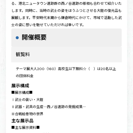
る、港北ニュータウン遺跡群の西ノ谷遺跡の様相も合わせて紹介いた
します。同時に、当時の武士の姿をほうふつとさせる大鎧の復元品も
展観します。平安時代末期から鎌倉時代にかけて、市域で活動した武
士の姿に想いを馳せていただければ幸いです。
開催概要
観覧料
テーマ展大人200（160）高校生以下無料☆（ ）は20名以上
の団体料金
展示構成
■展示構成■
Ⅰ武士の装い・大鎧
Ⅱ武器・武具の生産―西ノ谷遺跡の発掘成果―
Ⅲ合戦絵巻物の世界
主な展示品
■主な展示資料■