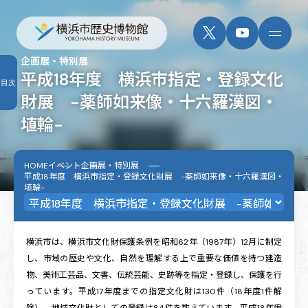
企画展・特別展
平成18年度 横浜市指定・登録文化
目次
財展 -薬師如来像・十六羅漢図・
埴輪-
HOME
イベント
企画展・特別展
平成18年度 横浜市指定・登録文化財展 -薬師如来像・十六羅漢図・
埴輪-
横浜市は、横浜市文化財保護条例を昭和62年（1987年）12月に制定
し、市域の歴史や文化、自然を理解する上で重要な価値を持つ建造
物、美術工芸品、文書、伝統芸能、史跡等を指定・登録し、保護を行
っています。平成17年度までの指定文化財は130件（18年度1件解
除）、地域文化財としての登録は84件を数えています。平成18年度