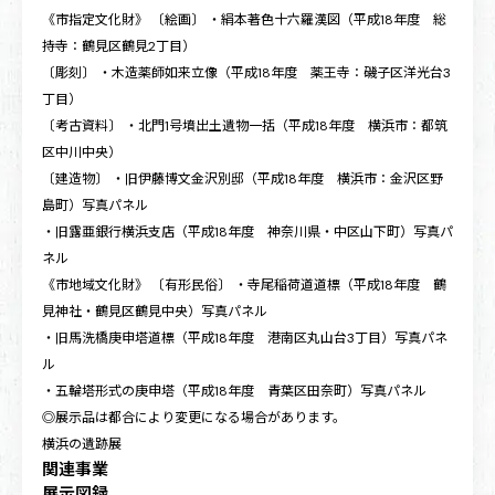
《市指定文化財》 〔絵画〕 ・絹本著色十六羅漢図（平成18年度 総
持寺：鶴見区鶴見2丁目）
〔彫刻〕 ・木造薬師如来立像（平成18年度 薬王寺：磯子区洋光台3
丁目）
〔考古資料〕 ・北門1号墳出土遺物一括（平成18年度 横浜市：都筑
区中川中央）
〔建造物〕 ・旧伊藤博文金沢別邸（平成18年度 横浜市：金沢区野
島町）写真パネル
・旧露亜銀行横浜支店（平成18年度 神奈川県・中区山下町）写真パ
ネル
《市地域文化財》 〔有形民俗〕 ・寺尾稲荷道道標（平成18年度 鶴
見神社・鶴見区鶴見中央）写真パネル
・旧馬洗橋庚申塔道標（平成18年度 港南区丸山台3丁目）写真パネ
ル
・五輪塔形式の庚申塔（平成18年度 青葉区田奈町）写真パネル
◎展示品は都合により変更になる場合があります。
横浜の遺跡展
関連事業
展示図録