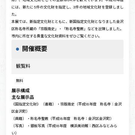
には、新たに5件の文化財を指定し、3件の地域文化財を登録しまし
た。
本展では、新指定文化財とともに、新国指定文化財となりました金沢
区称名寺所蔵の「宗版南史」・「称名寺聖教」などを出陳しました。
市内に所在する貴重な文化財資料をぜひご覧ください。
開催概要
観覧料
無料
展示構成
主な展示品
《国指定文化財》 〔書籍〕 ・宗版南史（平成18年度 称名寺：金沢
区金沢町）
〔典籍〕 ・称名寺聖教（平成18年度 称名寺：金沢区金沢町）
〔写真〕 ・銀板写真（平成18年度 横浜美術館：西区みなとみら
い）