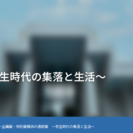
生時代の集落と生活～
ト
企画展・特別展
横浜の遺跡展 ～弥生時代の集落と生活～