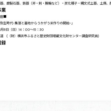
土器、磨製石器、鉄器（斧・剣・腕輪など）・炭化種子・縄文式土器、土偶、
事業
講座■
弥生時代-集落と墓地からうかがう米作りの開始-」
1月8日（日）14：00～15：30
道 (（財）横浜市ふるさと歴史財団埋蔵文化財センター調査研究員)
図録