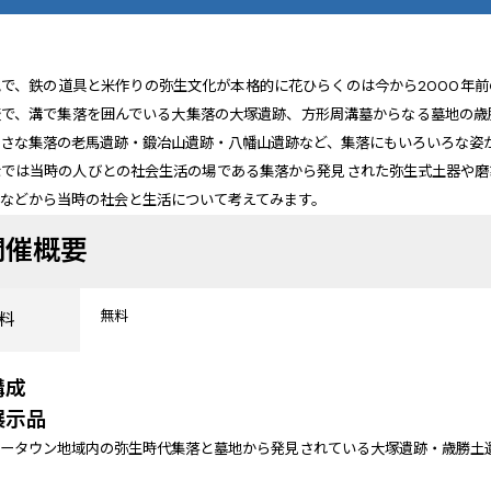
で、鉄の道具と米作りの弥生文化が本格的に花ひらくのは今から2000年
で、溝で集落を囲んでいる大集落の大塚遺跡、方形周溝墓からなる墓地の歳
小さな集落の老馬遺跡・鍛冶山遺跡・八幡山遺跡など、集落にもいろいろな姿
示では当時の人びとの社会生活の場である集落から発見された弥生式土器や磨
器などから当時の社会と生活について考えてみます。
開催概要
無料
料
構成
展示品
ュータウン地域内の弥生時代集落と墓地から発見されている大塚遺跡・歳勝土