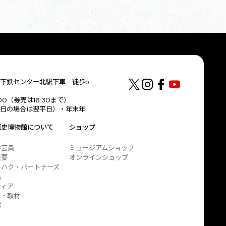
下鉄センター北駅下車 徒歩5
:00（券売は16:30まで）
日の場合は翌平日）・年末年
歴史博物館について
ショップ
学芸員
ミュージアムショップ
概要
オンラインショップ
キハク・パートナーズ
出
ティア
ア・取材
業