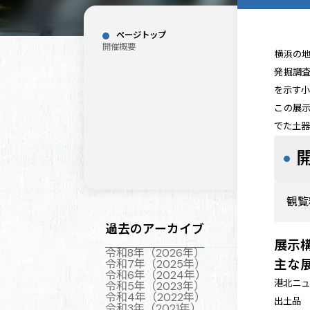
ページトップ
開催概要
横浜の地
発掘調査
を示す
この展
でた土
観覧
過去のアーカイブ
展示
令和8年（2026年）
主な
令和7年（2025年）
令和6年（2024年）
港北ニ
令和5年（2023年）
令和4年（2022年）
出土品
令和3年（2021年）