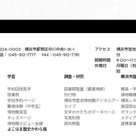
224-0003 横浜市都筑区中川中央1-18-1
アクセス
横浜市営地
話： 045-912-7777 FAX：045-912-7781
分
開館時間
9:00〜17
休館日
月曜日（祝
始
学習
調査・研究
横浜市
学校団体見学
図書閲覧室（蔵書検索）
館長・
授業例
刊行物
博物館
学校予約ページ
横浜市歴史博物館デジタルアー
横浜レ
職場体験（中学生）
カイブ
施設貸
博物館実習
文字のかたちのデータベース
ボラン
キッズページ
写真利用
メディ
博物館デビュー支援
資料熟覧
連携事
よこはま歴史かわら版