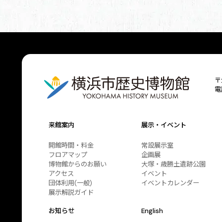
〒
電
来館案内
展示・イベント
開館時間・料金
常設展示室
フロアマップ
企画展
博物館からのお願い
大塚・歳勝土遺跡公園
アクセス
イベント
団体利用(一般)
イベントカレンダー
展示解説ガイド
お知らせ
English