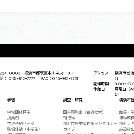
224-0003 横浜市都筑区中川中央1-18-1
アクセス
横浜市営地
話： 045-912-7777 FAX：045-912-7781
分
開館時間
9:00〜17
休館日
月曜日（祝
始
学習
調査・研究
横浜市
学校団体見学
図書閲覧室（蔵書検索）
館長・
授業例
刊行物
博物館
学校予約ページ
横浜市歴史博物館デジタルアー
横浜レ
職場体験（中学生）
カイブ
施設貸