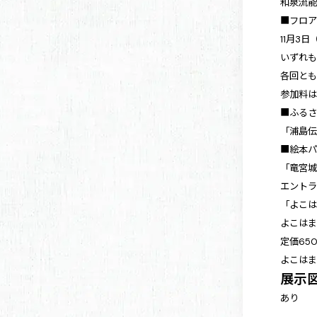
和泉流
■フロ
11月3
いずれも
各回とも
参加料
■ふる
「浦島伝
■絵本
「竜宮
エント
「よこ
よこは
定価65
よこはま
展示
あり