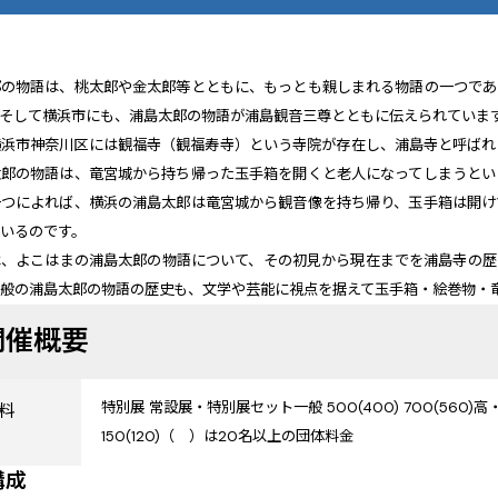
郎の物語は、桃太郎や金太郎等とともに、もっとも親しまれる物語の一つであ
。そして横浜市にも、浦島太郎の物語が浦島観音三尊とともに伝えられていま
横浜市神奈川区には観福寺（観福寿寺）という寺院が存在し、浦島寺と呼ばれ
太郎の物語は、竜宮城から持ち帰った玉手箱を開くと老人になってしまうとい
一つによれば、横浜の浦島太郎は竜宮城から観音像を持ち帰り、玉手箱は開け
ているのです。
は、よこはまの浦島太郎の物語について、その初見から現在までを浦島寺の歴
一般の浦島太郎の物語の歴史も、文学や芸能に視点を据えて玉手箱・絵巻物・
開催概要
特別展 常設展・特別展セット一般 500(400) 700(560)高・大 2
料
150(120)（ ）は20名以上の団体料金
構成