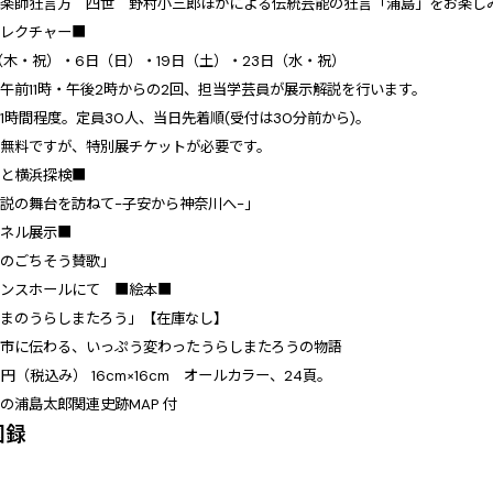
能楽師狂言方 四世 野村小三郎ほかによる伝統芸能の狂言「浦島」をお楽し
アレクチャー■
日（木・祝）・6日（日）・19日（土）・23日（水・祝）
午前11時・午後2時からの2回、担当学芸員が展示解説を行います。
1時間程度。定員30人、当日先着順(受付は30分前から)。
は無料ですが、特別展チケットが必要です。
さと横浜探検■
説の舞台を訪ねて-子安から神奈川へ-」
パネル展示■
城のごちそう賛歌」
ランスホールにて ■絵本■
はまのうらしまたろう」【在庫なし】
ま市に伝わる、いっぷう変わったうらしまたろうの物語
0円（税込み） 16cm×16cm オールカラー、24頁。
の浦島太郎関連史跡MAP 付
図録