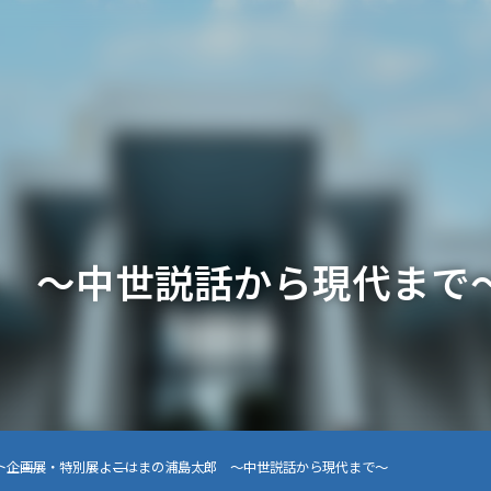
 ～中世説話から現代まで
ト
企画展・特別展
よこはまの浦島太郎 ～中世説話から現代まで～