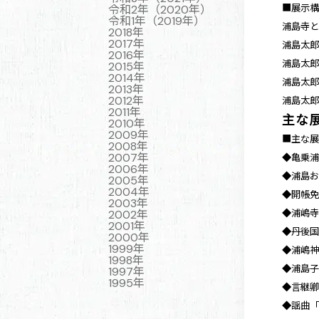
令和2年（2020年）
■展示
令和1年（2019年）
浦島寺
2018年
2017年
浦島太
2016年
浦島太
2015年
2014年
浦島太
2013年
2012年
浦島太
2011年
主な
2010年
2009年
■主な
2008年
2007年
◆亀乗浦
2006年
◆浦島お
2005年
2004年
◆開帳免
2003年
2002年
◆浦嶋寺
2001年
◆丹後国
2000年
1999年
◆浦嶋神
1998年
◆浦島子
1997年
1995年
◆言継卿
◆謡曲「