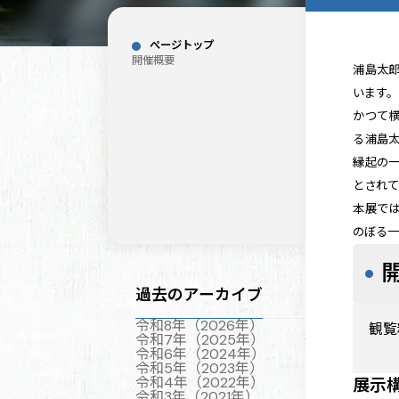
ページトップ
開催概要
浦島太
います
かつて
る浦島
縁起の
とされ
本展で
のぼる
過去のアーカイブ
令和8年（2026年）
観覧
令和7年（2025年）
令和6年（2024年）
令和5年（2023年）
令和4年（2022年）
展示
令和3年（2021年）