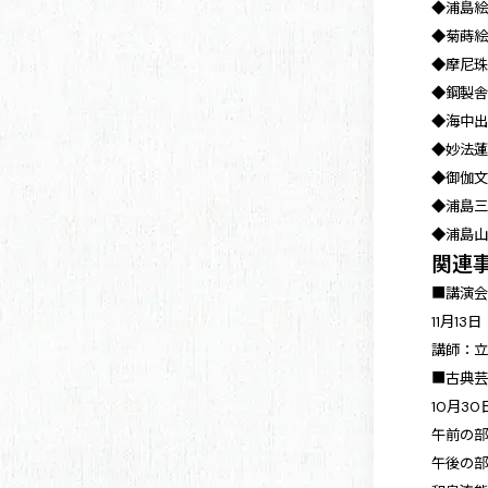
◆浦島絵
◆菊蒔絵
◆摩尼珠
◆鋼製舎
◆海中出
◆妙法蓮
◆御伽文
◆浦島三
◆浦島山
関連
■講演
11月1
講師：
■古典
10月3
午前の部1
午後の部