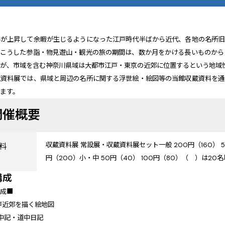
準が上昇して余暇が生じるようになった江戸時代半ばから近代、各地の名所旧
。こうした参詣・物見遊山・観光の旅の期間は、数か月をかける長いものから
たが、市域を含む神奈川県域は大都市江戸・東京の近郊に位置するという地域
蔵資料展では、県域と周辺の名所に関する浮世絵・絵図等の当館収蔵資料を通
ます。
開催概要
収蔵資料展 常設展・収蔵資料展セット一般 200円（160） 50
料
円（200）小・中 50円（40） 100円（80）（ ）は20
構成
構成■
戸近郊を描く絵地図
中記・道中日記