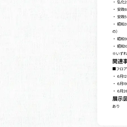
・ 弘化2
・ 安政
・ 安政
・ 昭和
の）
・ 昭和
・ 昭和
※いず
関連
■フロ
・ 6月1
・ 6月
・ 6月
展示
あり