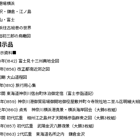
港場横浜
沢・鎌倉・江ノ島
山・富士
浜往古絵巻の世界
田初三郎の鳥瞰図
展示品
展示資料■
3年(1842) 富士見十三州輿地全図
年(1856) 改正都南近郊之図
初期 大山道程図
年(1810) 旅行用心集
年間 東海道神奈川宿台町休泊御定宿（富士参詣道記）
6年(1859) 神奈川港御貿易場御開地御役屋敷并町々寺院社地ニ至ル迄明細大
元年(1860) 貞秀 神奈川横浜港真景・横浜海岸図会（大錦6枚組）
年間 初代広重 相州江之島弁才天開帳参詣群衆之図（大錦3枚組）
4年(1857) 初代広重 武陽金沢八勝夜景（大錦3枚組）
3年(1863) 2代広重 東海道名所之内 鎌倉金沢