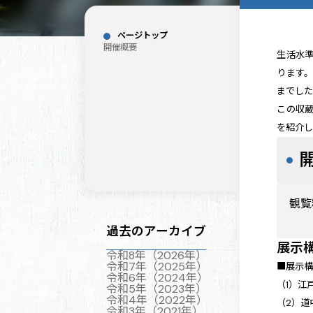
ページトップ
開催概要
生活水
ります
までし
この収
を紹介し
観覧
過去のアーカイブ
展示
令和8年（2026年）
令和7年（2025年）
■展示
令和6年（2024年）
（1）江
令和5年（2023年）
令和4年（2022年）
（2）道
令和3年（2021年）