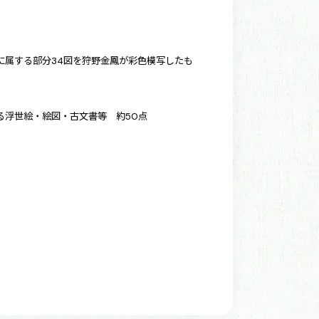
域に属する部分34図を狩野金鳳が彩色模写したも
関わる浮世絵・絵図・古文書等 約50点