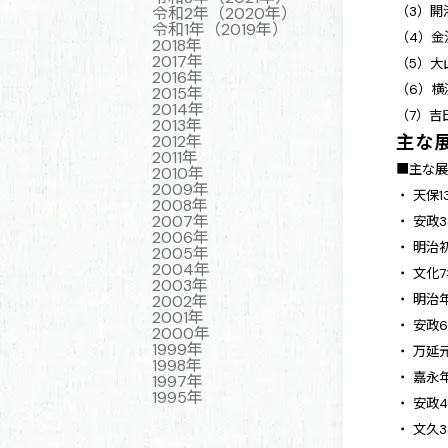
令和2年（2020年）
（3）開
令和1年（2019年）
（4）金
2018年
2017年
（5）大
2016年
（6）横
2015年
2014年
（7）吉
2013年
主な
2012年
2011年
■主な
2010年
2009年
・ 天保1
2008年
2007年
・ 安政3
2006年
・ 明治
2005年
2004年
・ 文化7
2003年
2002年
・ 明治
2001年
・ 安政
2000年
1999年
・ 万延
1998年
・ 嘉永
1997年
1995年
・ 安政
・ 文久