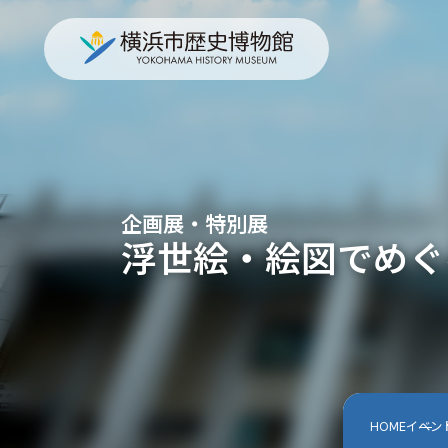
企画展・特別展
浮世絵・絵図でめぐ
HOME
イベン