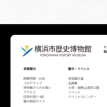
〒
電
来館案内
展示・イベント
開館時間・料金
常設展示室
フロアマップ
企画展
博物館からのお願い
大塚・歳勝土遺跡公園
アクセス
イベント
団体利用(一般)
イベントカレンダー
展示解説ガイド