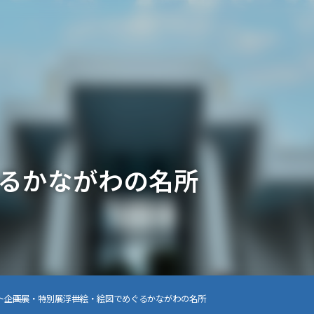
るかながわの名所
ト
企画展・特別展
浮世絵・絵図でめぐるかながわの名所