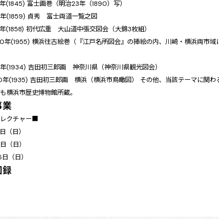
年(1845) 富士画巻（明治23年（1890）写）
6年(1859) 貞秀 富士両道一覧之図
5年(1858) 初代広重 大山道中張交図会（大錦3枚組）
30年(1955) 横浜往古絵巻（『江戸名所図会』の挿絵の内、川崎・横浜両市
9年(1934) 吉田初三郎画 神奈川県（神奈川県観光図会）
10年(1935) 吉田初三郎画 横浜（横浜市鳥瞰図） その他、当該テーマに
れも横浜市歴史博物館所蔵。
事業
アレクチャー■
2日（日）
19日（日）
26日（日）
図録