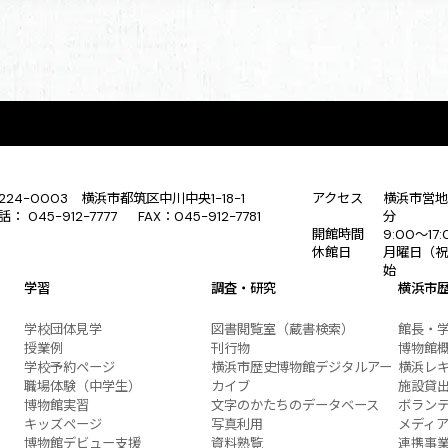
224-0003 横浜市都筑区中川中央1-18-1
アクセス
横浜市営地
話： 045-912-7777 FAX：045-912-7781
分
開館時間
9:00〜17
休館日
月曜日（祝
始
学習
調査・研究
横浜市
学校団体見学
図書閲覧室（蔵書検索）
館長・
授業例
刊行物
博物館
学校予約ページ
横浜市歴史博物館デジタルアー
横浜レ
職場体験（中学生）
カイブ
施設貸
博物館実習
文字のかたちのデータベース
ボラン
キッズページ
写真利用
メディ
博物館デビュー支援
資料熟覧
連携事