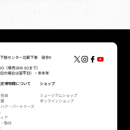
下鉄センター北駅下車 徒歩5
:00（券売は16:30まで）
日の場合は翌平日）・年末年
歴史博物館について
ショップ
学芸員
ミュージアムショップ
概要
オンラインショップ
キハク・パートナーズ
出
ティア
ア・取材
業