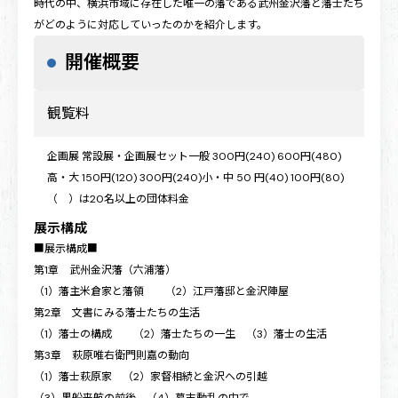
時代の中、横浜市域に存在した唯一の藩である武州金沢藩と藩士たち
がどのように対応していったのかを紹介します。
開催概要
観覧料
企画展 常設展・企画展セット一般 300円(240) 600円(480)
高・大 150円(120) 300円(240)小・中 50 円(40) 100円(80)
（ ）は20名以上の団体料金
展示構成
■展示構成■
第1章 武州金沢藩（六浦藩）
（1）藩主米倉家と藩領 （2）江戸藩邸と金沢陣屋
第2章 文書にみる藩士たちの生活
（1）藩士の構成 （2）藩士たちの一生 （3）藩士の生活
第3章 萩原唯右衛門則嘉の動向
（1）藩士萩原家 （2）家督相続と金沢への引越
（3）黒船来航の前後 （4）幕末動乱の中で