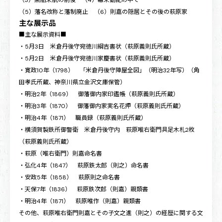
（5）藩名改称と藩制廃止 （6）則嘉の隠居とその後の萩原家
主な展示品
■主な展示資料■
・5月3日 米倉丹後守宛徳川綱吉書状（萩原義則氏所蔵）
・5月2日 米倉丹後守宛徳川家慶書状（萩原義則氏所蔵）
・寛政10年（1798） 「米倉丹後守陣屋全図」（明治32年写）（角
田孝氏所蔵、神奈川県立金沢文庫保管）
・明治2年（1869） 御藩御内家印鑑帳（萩原義則氏所蔵）
・明治3年（1870） 御藩御内家実名花押（萩原義則氏所蔵）
・明治4年（1871） 職員録（萩原義則氏所蔵）
・横須賀製鉄所御警衛 米倉丹後守内 萩原唯右衛門具足木札2枚
（萩原義則氏所蔵）
・萩原（唯右衛門）則嘉命名書
・弘化4年（1847） 萩原鉄太郎（則之）命名書
・安政5年（1858） 萩原則之命名書
・天保7年（1836） 萩原鉄次郎（則嘉）親類書
・明治4年（1871） 萩原唯作（則嘉）親類書
その他、萩原唯右衛門則嘉とその子文之進（則之）の経歴に関する文