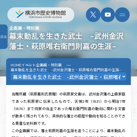
企画展・特別展
幕末動乱を生きた武士 -武州金沢
目次
藩士・萩原唯右衛門則嘉の生涯-
HOME
イベント
企画展・特別展
幕末動乱を生きた武士 -武州金沢藩士・萩原唯右衛門則嘉の生涯-
当館所蔵（萩原義則氏寄贈）の萩原家文書は、武州金沢藩の上級家臣
であった萩原家に伝来したもので、天保2年（1831）から明治7年
（1874）まで同家の当主であった唯右衛門則嘉の動向に関わる文書
が数多く残されており、具体的な藩士の経歴や動向を知ることのでき
る貴重な史料群です。
この企画展では、藩士萩原則嘉の生涯を追うことにより、幕末動乱の