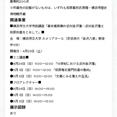
書等約200点
※所蔵先の記載がないものは、いずれも萩原義則氏寄贈・横浜市歴史
博物館所蔵
関連事業
■横浜市立大学市民講座「幕末維新期の武州金沢藩─武州金沢藩士
萩原則嘉をとおして」■
会 場：横浜市立大学 カメリアホール（京浜急行「金沢八景」駅徒
歩5分）
開催日：4月23日（土）
■ミニ講座■
●4月24日（日）11:00～12:00 「19世紀における武州金沢藩」
●5月 1日（日）11:00～12:00 「萩原唯右衛門則嘉の動向」
●5月 8日（日）11:00～12:00 「文書にみる藩士の生活」
■フロアレクチャー■
●4月24日（日）14:00～15:00
●5月 1日（日）14:00～15:00
●5月 8日（日）14:00～15:00
展示図録
あり