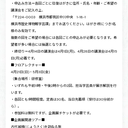
・申込み方法＝各回ごとに往復はがきに住所・氏名・年齢・ご希望の
講演会をご記入の上、
「〒224-0003 横浜市都筑区中川中央 1-18-1
横浜市歴史博物館学芸課」までお送りください。はがき1枚につき1名
様のみ有効です。
複数の回をご希望の場合には各回ごとの申込みが必要となります。希
望者が多い場合には抽選となります。
・締切り＝4月14日の講演会は4月1日(月)、4月28日の講演会は4月15
日(月)必着です。
■フロアレクチャー■
4月21日(日)・5月3日(金)
（集合場所：研修室）
・いずれも午前11時・午後2時からの2回、担当学芸員が展示解説を行
います。
・各回とも1時間程度。定員は30名、当日先着順（受付は30分前か
ら）。
・参加料は無料ですが、企画展チケットが必要です。
■企画展関連ツアー■
古代城柵(じょうさく)を訪ねる旅