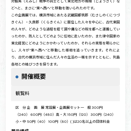
対蝦夷（えみし）戦争の兵士として東北地方の城柵（じょうさく）な
どへと、まさに“東へ西へ”と移動を強いられたのです。
この企画展では、横浜市域にあたる武蔵国都筑郡（むさしのくにつづ
きぐん）・久良郡（くらきぐん）に居住した人々を中心に、古代東国
の人々が、どのような過程を経て調や庸などの税を都へと運搬してい
ったのか、防人としてどのように任地に赴いたのか、また律令国家の
東北経営にどのようにかかわっていたのか、それらの実態を明らかに
し、人々が“東へ西へ”と移動した様相を追っていきます。それによ
り、古代の横浜市域に住んだ人々の生活の一端を示すとともに、列島
各地との結びつきを探ります。
開催概要
観覧料
区 分 企 画 展 常設展・企画展セット一 般 300円
（240） 600円（480）高・大 150円（120） 300円（240）
小・中 50円（40） 100円（80）( )は20名以上の団体料金