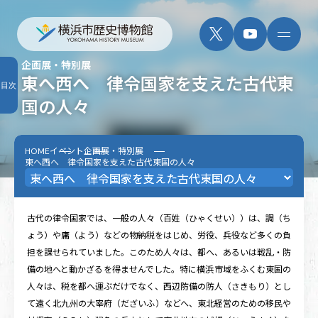
企画展・特別展
東へ西へ 律令国家を支えた古代東
目次
国の人々
HOME
イベント
企画展・特別展
東へ西へ 律令国家を支えた古代東国の人々
古代の律令国家では、一般の人々（百姓（ひゃくせい））は、調（ち
ょう）や庸（よう）などの物納税をはじめ、労役、兵役など多くの負
担を課せられていました。このため人々は、都へ、あるいは戦乱・防
備の地へと動かざるを得ませんでした。特に横浜市域をふくむ東国の
人々は、税を都へ運ぶだけでなく、西辺防備の防人（さきもり）とし
て遠く北九州の大宰府（だざいふ）などへ、東北経営のための移民や