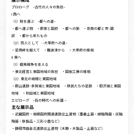
展示構成
プロローグ -古代の人々の負担-
I 西へ
（1）税を運ぶ -都への道-
・都へ運ぶ物 ・郡家と国府 ・都への旅 ・奈良の都と市･調
邸 ・都から来たもの
（2）防人として -大宰府への道-
・足柄峠を越えて ・難波津から ・大宰府の様相
II 東へ
（1）蝦夷戦争を支える
・東北経営と東国地域の負担 ・国衙工房の様相
（2）東北の城柵と東国地域
・郡山遺跡･多賀城と東国地域 ・移民たちの足跡 ・胆沢城と東国
地域 ・秋田城と東国地域
エピローグ -兵の時代への系譜 –
主な展示品
・武蔵国府・相模国府関連遺跡出土遺物（墨書土器・緑釉陶器・灰釉
陶器・鉄製品・三彩小壺など）
・静岡市曲金北遺跡出土遺物（木簡・木製品・土器など）