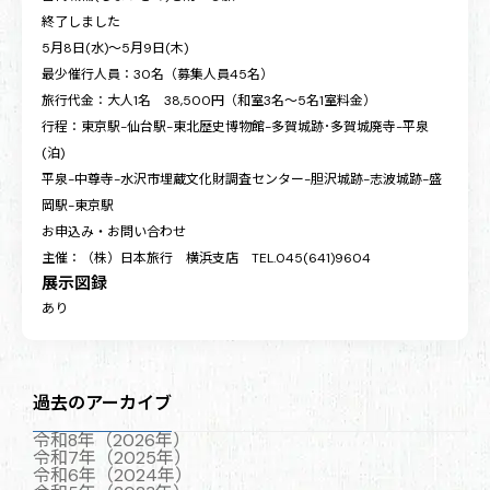
終了しました
5月8日(水)～5月9日(木)
最少催行人員：30名（募集人員45名）
旅行代金：大人1名 38‚500円（和室3名～5名1室料金）
行程：東京駅-仙台駅-東北歴史博物館-多賀城跡･多賀城廃寺-平泉
(泊)
平泉-中尊寺-水沢市埋蔵文化財調査センター-胆沢城跡-志波城跡-盛
岡駅-東京駅
お申込み・お問い合わせ
主催：（株）日本旅行 横浜支店 TEL.045(641)9604
展示図録
あり
過去のアーカイブ
令和8年（2026年）
令和7年（2025年）
令和6年（2024年）