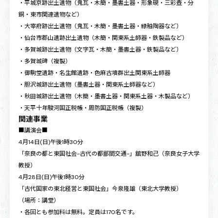
・平城京跡出土遺物（鬼瓦・木簡・墨書土器・形象硯・三彩壺・分
銅・東市関連遺物など）
・大宰府跡出土遺物（鬼瓦・木簡・墨書土器・緑釉陶器など）
・仙台市郡山遺跡出土遺物（木簡・関東系土師器・鉄製品など）
・多賀城跡出土遺物（文字瓦・木簡・墨書土器・鉄製品など）
・多賀城碑（複製）
・御駒堂遺跡・名生館遺跡・色麻古墳群出土関東系土師器
・胆沢城跡出土遺物（墨書土器・関東系土師器など）
・秋田城跡出土遺物（木簡・墨書土器・関東系土器・木製品など）
・天平十年駿河国正税帳・周防国正税帳（複製）
関連事業
■講演会■
4月14日(日)午後1時30分
「奈良の都と東国社会-古代の都鄙間交通-」舘野和己（奈良女子大学
教授）
4月28日(日)午後1時30分
「古代国家の東北経営と東国社会」今泉隆雄（東北大学教授）
（場所：講堂）
・各回とも参加料は無料。定員は170名です。