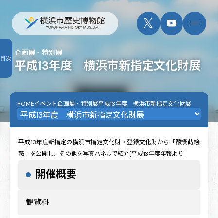
企画展・特別展
目次
平成13年度 横浜市新指定文化財展
HOME
イベント
企画展・特別展
平成13年度 横浜市新指定文化財展
平成13年度新指定の横浜市指定文化財・登録文化財から「酸漿蒔絵
鞍」を公開し、その他を写真パネルで紹介[平成13年度年報より］
開催概要
観覧料