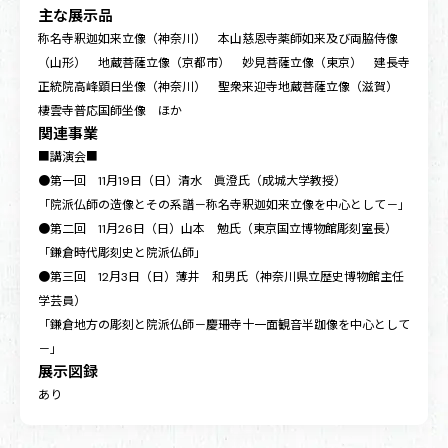
主な展示品
称名寺釈迦如来立像（神奈川） 本山慈恩寺薬師如来及び両脇侍像
（山形） 地蔵菩薩立像（京都市） 妙見菩薩立像（東京） 建長寺
正統院高峰顕日坐像（神奈川） 聖衆来迎寺地蔵菩薩立像（滋賀）
棲雲寺普応国師坐像 ほか
関連事業
■講演会■
●第一回 11月19日（日）清水 眞澄氏（成城大学教授）
「院派仏師の造像とその系譜－称名寺釈迦如来立像を中心として－」
●第二回 11月26日（日）山本 勉氏（東京国立博物館彫刻室長）
「鎌倉時代彫刻史と院派仏師」
●第三回 12月3日（日）薄井 和男氏（神奈川県立歴史博物館主任
学芸員）
「鎌倉地方の彫刻と院派仏師－慶珊寺十一面観音半跏像を中心として
－」
展示図録
あり