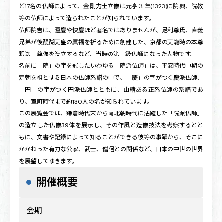
ど17名の仏師によって、金剛力士立像は元亨３年(1323)に院興、院教
等の仏師によって造られたことが知られています。
仏師院吉は、運慶や快慶ほど著名ではありませんが、足利尊氏、直義
兄弟が後醍醐天皇の冥福を祈るために創建した、京都の天龍時の本尊
釈迦三尊像を造立するなど、当時の第一級仏師になった人物です。
名前に「院」の字を冠したいわゆる「院派仏師」は、平安時代中期の
定朝を祖とする日本の仏師系譜の中で、「慶」の字がつく慶派仏師、
「円」の字がつく円派仏師とともに、由緒ある正系仏師の系譜であ
り、室町時代まで約130人の名が知られています。
この展覧会では、鎌倉時代末から南北朝時代に活躍した「院派仏師」
の造立した仏像39体を展示し、その作風と造像技法を考察するとと
もに、文書や記録によって知ることができる彼等の事蹟から、そこに
かかわった有力な公家、武士、僧侶との関係など、日本の中世の世界
を展望してゆきます。
開催概要
会期