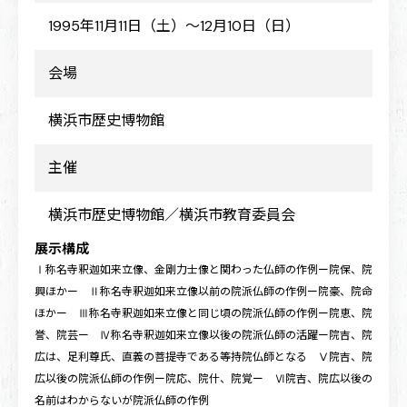
1995年11月11日（土）～12月10日（日）
会場
横浜市歴史博物館
主催
横浜市歴史博物館／横浜市教育委員会
展示構成
Ⅰ称名寺釈迦如来立像、金剛力士像と関わった仏師の作例ー院保、院
興ほかー Ⅱ称名寺釈迦如来立像以前の院派仏師の作例ー院豪、院命
ほかー Ⅲ称名寺釈迦如来立像と同じ頃の院派仏師の作例ー院恵、院
誉、院芸ー Ⅳ称名寺釈迦如来立像以後の院派仏師の活躍ー院吉、院
広は、足利尊氏、直義の菩提寺である等持院仏師となる Ⅴ院吉、院
広以後の院派仏師の作例ー院応、院什、院覚ー Ⅵ院吉、院広以後の
名前はわからないが院派仏師の作例