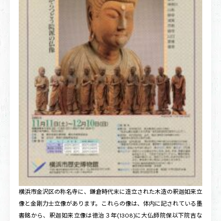
横浜市金沢区の称名寺に、鎌倉時代末に造立された木造の釈迦如来立
像と金剛力士立像があります。これらの像は、体内に記されている墨
書銘から、釈迦如来立像は徳治３年(1308)に大仏師院保以下院吉な