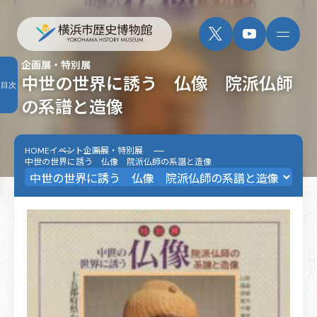
企画展・特別展
中世の世界に誘う 仏像 院派仏師
目次
の系譜と造像
HOME
イベント
企画展・特別展
中世の世界に誘う 仏像 院派仏師の系譜と造像