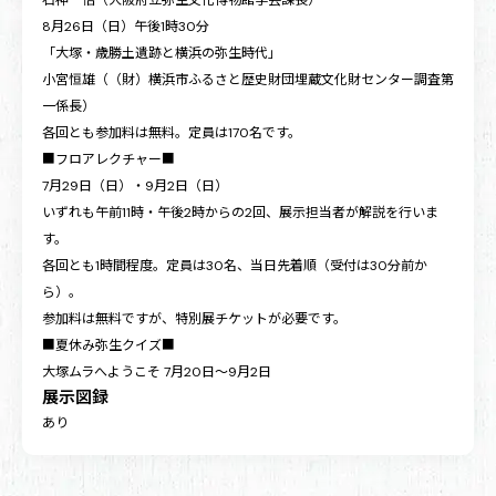
8月26日（日）午後1時30分
「大塚・歳勝土遺跡と横浜の弥生時代」
小宮恒雄（（財）横浜市ふるさと歴史財団埋蔵文化財センター調査第
一係長）
各回とも参加料は無料。定員は170名です。
■フロアレクチャー■
7月29日（日）・9月2日（日）
いずれも午前11時・午後2時からの2回、展示担当者が解説を行いま
す。
各回とも1時間程度。定員は30名、当日先着順（受付は30分前か
ら）。
参加料は無料ですが、特別展チケットが必要です。
■夏休み弥生クイズ■
大塚ムラへようこそ 7月20日～9月2日
展示図録
あり