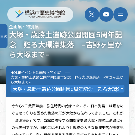
企画展・特別展
大塚・歳勝土遺跡公園開園5周年記
目次
念 甦る大環濠集落 -吉野ヶ里か
ら大塚まで-
HOME
イベント
企画展・特別展
大塚・歳勝土遺跡公園開園5周年記念 甦る大環濠集落 -吉野ヶ里か
ら大塚まで-
今から2千数百年前、弥生時代の始まったころ、日本列島には堀をめ
ぐらせて守りを固めた集落の形が大陸から伝わってきました。これが
「環濠集落」です。当館に隣接する国指定史跡大塚・歳勝土遺跡はそ
の代表例ですが、国内にはそれよりも規模の大きな環濠集落が多数見
つかっており、弥生時代を考える重要な手がかりを与えてくれます。