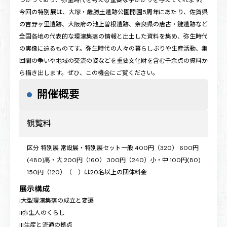
今回の特別展は、大塚・歳勝土遺跡公園開園5周年にあたり、佐賀県
の吉野ヶ里遺跡、大阪府の池上曽根遺跡、奈良県の唐古・鍵遺跡など
全国各地の代表的な環濠集落の情報と出土した資料を集め、弥生時代
の実像に迫るものてす。弥生時代の人々の暮らしぶりや生産活動、集
団間の争いや地域の交流の姿などを重要文化財を含む千余点の資料か
ら描き出します。ぜひ、この機会にご覧ください。
開催概要
観覧料
区分 特別展 常設展・特別展セット一般 400円（320） 600円
(480)高・大 200円（160） 300円（240）小・中 100円(80)
150円（120）（ ）は20名以上の団体料金
展示構成
I大型環濠集落の成立と変遷
II弥生人のくらし
III生産と流通の拠点