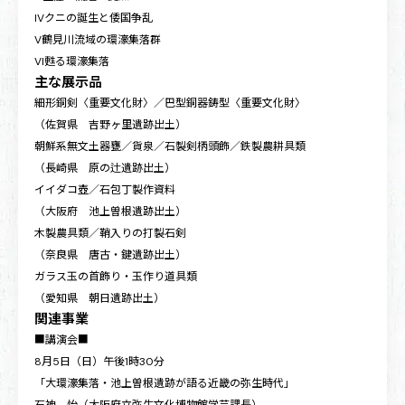
IVクニの誕生と倭国争乱
V鶴見川流域の環濠集落群
VI甦る環濠集落
主な展示品
細形銅剣〈重要文化財〉／巴型銅器鋳型〈重要文化財〉
（佐賀県 吉野ヶ里遺跡出土）
朝鮮系無文土器甕／貨泉／石製剣柄頭飾／鉄製農耕具類
（長崎県 原の辻遺跡出土）
イイダコ壺／石包丁製作資料
（大阪府 池上曽根遺跡出土）
木製農具類／鞘入りの打製石剣
（奈良県 唐古・鍵遺跡出土）
ガラス玉の首飾り・玉作り道具類
（愛知県 朝日遺跡出土）
関連事業
■講演会■
8月5日（日）午後1時30分
「大環濠集落・池上曽根遺跡が語る近畿の弥生時代」
石神 怡（大阪府立弥生文化博物館学芸課長）