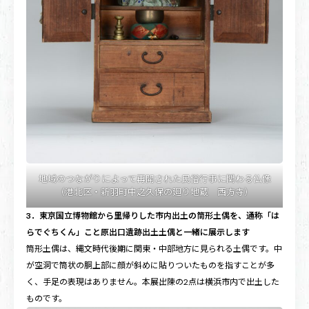
地域のつながりによって再開された民俗行事に関わる仏像
（港北区・新羽町中之久保の廻り地蔵 西方寺）
3．東京国立博物館から里帰りした市内出土の筒形土偶を、通称「は
らでぐちくん」こと原出口遺跡出土土偶と一緒に展示します
筒形土偶は、縄文時代後期に関東・中部地方に見られる土偶です。中
が空洞で筒状の胴上部に顔が斜めに貼りついたものを指すことが多
く、手足の表現はありません。本展出陳の2点は横浜市内で出土した
ものです。