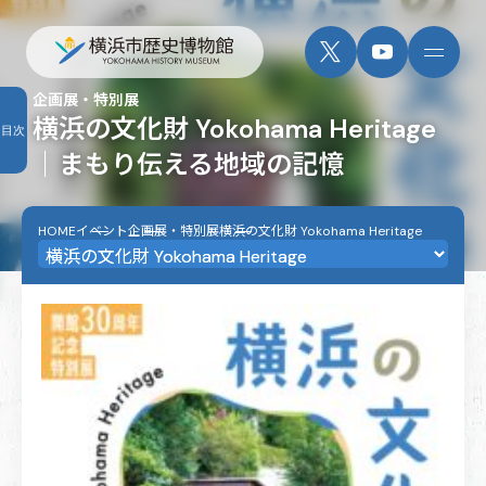
企画展・特別展
横浜の文化財 Yokohama Heritage
目次
｜まもり伝える地域の記憶
HOME
イベント
企画展・特別展
横浜の文化財 Yokohama Heritage