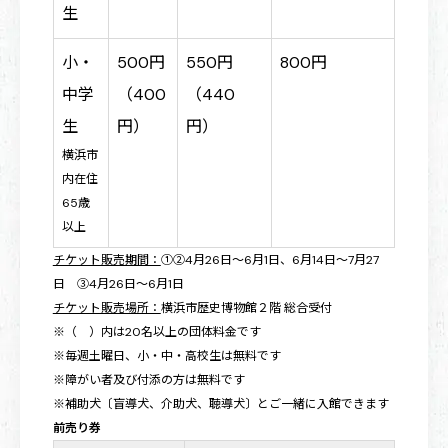
生
小・
500円
550円
800円
中学
（400
（440
生
円）
円）
横浜市
内在住
65歳
以上
チケット販売期間：
①②4月26日～6月1日、6月14日～7月27
日 ③4月26日～6月1日
チケット販売場所：
横浜市歴史博物館２階 総合受付
※（ ）内は20名以上の団体料金です
※毎週土曜日、小・中・高校生は無料です
※障がい者及び付添の方は無料です
※補助犬〔盲導犬、介助犬、聴導犬〕とご一緒に入館できます
前売り券