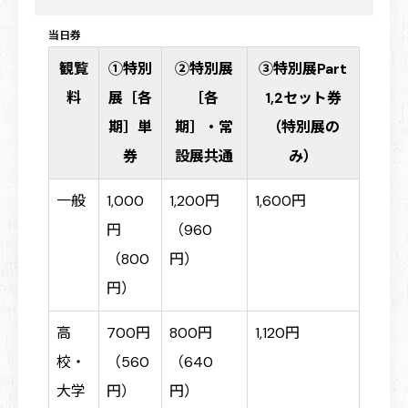
当日券
観覧
①特別
②特別展
③特別展Part
料
展［各
［各
1,2セット券
期］単
期］・常
（特別展の
券
設展共通
み）
一般
1,000
1,200円
1,600円
円
（960
（800
円）
円）
高
700円
800円
1,120円
校・
（560
（640
大学
円）
円）