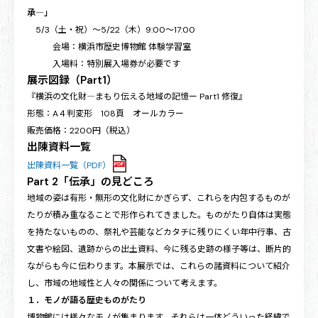
承―」
5/3（土・祝）～5/22（木）9:00～17:00
会場：横浜市歴史博物館 体験学習室
入場料：特別展入場券が必要です
展示図録（Part1）
『横浜の文化財―まもり伝える地域の記憶ー Part1 修復』
形態：A４判変形 108頁 オールカラー
販売価格：2200円（税込）
出陳資料一覧
出陳資料一覧（PDF）
Part 2「伝承」の見どころ
地域の姿は有形・無形の文化財にかぎらず、これらを内包するものが
たりが積み重なることで形作られてきました。ものがたり自体は実態
を持たないものの、祭礼や芸能などカタチに残りにくい年中行事、古
文書や絵図、遺跡からの出土資料、今に残る史跡の様子等は、断片的
ながらも今に伝わります。本展示では、これらの諸資料について紹介
し、市域の地域性と人々の関係について考えます。
１．モノが語る歴史ものがたり
博物館には様々なモノが集まります。それらは一体どういった経緯で