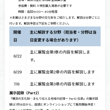
会場：横浜市歴史博物館 企画展示室
参加費：無料 ※特別展入場券が必要です
時間：各回14:00～ 40分程度
＊本展はさまざまな分野の文化財をご紹介します。解説は分野ごとに
行います。解説予定は下記をご参照ください。
開催
主に解説する分野（担当者・分野は当
日
日変更する場合があります）
主に展覧会第1章の内容を解説しま
6/22
す。
6/29
主に展覧会第2章の内容を解説します
7/6
主に展覧会第3章の内容を解説します
展示図録（Part2）
『横浜の文化財―まもり伝える地域の記憶ー Part2 伝承』の展示図
録は7月18日から、店頭とオンラインショップにて販売開始予定！