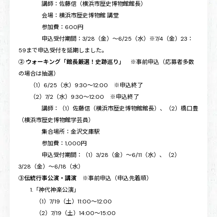
講師：佐藤信（横浜市歴史博物館館長）
会場：横浜市歴史博物館 講堂
参加費：600円
申込受付期間：3/28（金）～6/25（水）※7/4（金）23：
59まで申込受付を延期しました。
② ウォーキング「館長厳選！史跡巡り」
※事前申込（応募者多数
の場合は抽選）
（1）6/25（水）9:30～12:00 ※申込終了
（2）7/2（水）9:30～12:00 ※申込終了
講師：（1）佐藤信（横浜市歴史博物館館長）、（2）橋口豊
（横浜市歴史博物館学芸員）
集合場所：金沢文庫駅
参加費：1,000円
申込受付期間：（1）3/28（金）～6/11（水）、（2）
3/28（金）～6/18（水）
③伝統行事公演・講演
※事前申込（申込先着順）
1.「神代神楽公演」
（1）7/19（土）11:00～12:00
（2）7/19（土）14:00～15:00