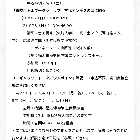
申込締切：5/3（土）
「笛吹ボトルワークショップ 古代アンデスの音に触る」
（1）5/18（日）10:30～12:30
（2）5/18（日）14:00～16:00
講師：吉田晃章（東海大学）、真世土マウ（岡山県立大
学）、広瀬浩二郎（国立民族学博物館）
コーディネーター：篠原聰（東海大学）
会場：横浜市歴史博物館 エントランスホール
参加費：1,000円
申込締切：5/7（水）
３．ギャラリートーク／ワンポイント解説 ※申込不要、当日直接会
場にお越しください。
4/27（日）、5/4（日）、5/5（月・祝）、5/6（火・祝）、
5/11（日）、5/17（土）、6/1（日）
会場：横浜市歴史博物館 企画展示室
参加費：無料 ※特別展入場券が必要です
時間：各回14:00～ 40分程度
＊本展はさまざまな分野の文化財をご紹介します。解説は分野ごとに
行います。解説予定は下記をご参照ください。