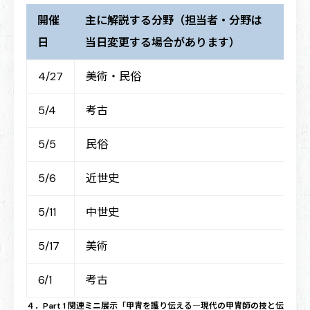
開催
主に解説する分野（担当者・分野は
日
当日変更する場合があります）
4/27
美術・民俗
5/4
考古
5/5
民俗
5/6
近世史
5/11
中世史
5/17
美術
6/1
考古
４．Part 1 関連ミニ展示「甲冑を護り伝える―現代の甲冑師の技と伝