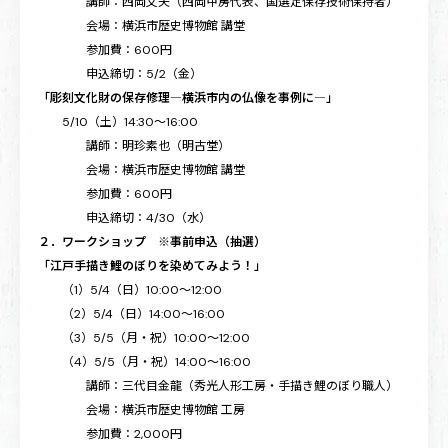
講師：西岡文夫（西岡甲房代表、国選定保存技術保持者）
会場：横浜市歴史博物館 講堂
参加費：600円
申込締切：5/2（金）
「彫刻文化財の保存修理―横浜市内の仏像を事例に―」
5/10（土）14:30～16:00
講師：明珍素也（明古堂）
会場：横浜市歴史博物館 講堂
参加費：600円
申込締切：4/30（水）
２．ワークショップ ※事前申込（抽選）
「江戸手描き鯉のぼりを染めてみよう！」
（1）5/4（日）10:00～12:00
（2）5/4（日）14:00～16:00
（3）5/5（月・祝）10:00～12:00
（4）5/5（月・祝）14:00～16:00
講師：三代目金龍（秀光人形工房・手描き鯉のぼり職人）
会場：横浜市歴史博物館 工房
参加費：2,000円