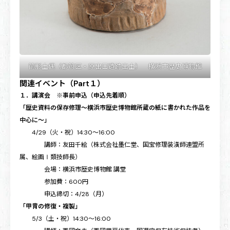
筒形土偶（都筑区・原出口遺跡出土） 横浜市歴史博物館
関連イベント（Part１）
１．講演会 ※事前申込（申込先着順）
「歴史資料の保存修理～横浜市歴史博物館所蔵の紙に書かれた作品を
中心に～」
4/29（火・祝）14:30～16:00
講師：友田千絵（株式会社墨仁堂、国宝修理装潢師連盟所
属、絵画Ⅰ類技師長）
会場：横浜市歴史博物館 講堂
参加費：600円
申込締切：4/28（月）
「甲冑の修復・複製」
5/3（土・祝）14:30～16:00