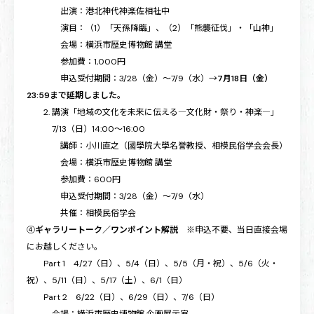
出演：港北神代神楽佐相社中
演目：（1）「天孫降臨」、（2）「熊襲征伐」・「山神」
会場：横浜市歴史博物館 講堂
参加費：1,000円
申込受付期間：3/28（金）～7/9（水）→
7月18日（金）
23:59まで延期しました。
2. 講演「地域の文化を未来に伝える―文化財・祭り・神楽―」
7/13（日）14:00～16:00
講師：小川直之（國學院大學名誉教授、相模民俗学会会長）
会場：横浜市歴史博物館 講堂
参加費：600円
申込受付期間：3/28（金）～7/9（水）
共催：相模民俗学会
④
ギャラリートーク／ワンポイント解説
※申込不要、当日直接会場
にお越しください。
Part 1 4/27（日）、5/4（日）、5/5（月・祝）、5/6（火・
祝）、5/11（日）、5/17（土）、6/1（日）
Part 2 6/22（日）、6/29（日）、7/6（日）