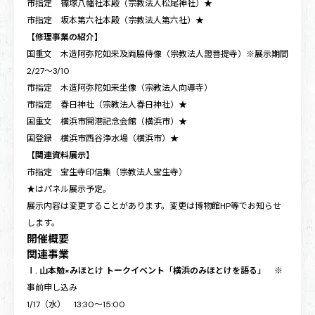
市指定 篠塚八幡社本殿（宗教法人松尾神社）★
市指定 坂本第六社本殿（宗教法人第六社）★
【修理事業の紹介】
国重文 木造阿弥陀如来及両脇侍像（宗教法人證菩提寺）※展示期間
2/27～3/10
市指定 木造阿弥陀如来坐像（宗教法人向導寺）
市指定 春日神社（宗教法人春日神社）★
国重文 横浜市開港記念会館（横浜市）★
国登録 横浜市西谷浄水場（横浜市）★
【関連資料展示】
市指定 宝生寺印信集（宗教法人宝生寺）
★はパネル展示予定。
展示内容は変更することがあります。変更は博物館HP等でお知らせ
します。
開催概要
関連事業
Ⅰ. 山本勉×みほとけ トークイベント「横浜のみほとけを語る」
※
事前申し込み
1/17（水） 13:30～15:00