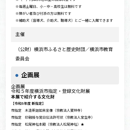
※毎週土曜日、小・中・高校生は無料です
※障がい者及び付添の方は無料です
※補助犬〔盲導犬、介助犬、聴導犬〕とご一緒に入館できます
主催
（公財）横浜市ふるさと歴史財団／横浜市教育
委員会
企画展
企画展
令和５年度横浜市指定・登録文化財展
本展で紹介する文化財
【令和5年度 新指定】
市指定 木造釈迦如来坐像（宗教法人寳林寺）
市指定 印融授与覚日伝法許可状（宗教法人宝生寺）
市指定 松尾神社本殿（宗教法人松尾神社）★