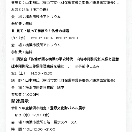
登壇者：山本勉氏（横浜市文化財保護審議会委員／鎌倉国宝館長）、
みほとけ氏（浅井企画）
会 場：横浜市役所アトリウム
参加費：無料
Ⅱ. 見て・触って学ぼう！仏像の構造
1/17（水） 12:00～13:30、15:00～16:00
会 場：横浜市役所アトリウム
参加費：無料
Ⅲ. 講演会「仏像が語る横浜の平安時代―向導寺阿弥陀如来像と證菩
提寺阿弥陀三尊像修理完成を機に―」
※事前申し込み
3/2（土） 14:00～15:30
講 師：山本勉氏（横浜市文化財保護審議会委員／鎌倉国宝館長）
会 場：横浜市歴史博物館 講堂
参加費：1,000円
関連展示
令和５年度横浜市指定・登録文化財パネル展示
1/10（水）～1/17（水）
会 場：横浜市役所１階 展示スペースA
時 間：10日 12:00～21:00