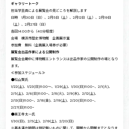
ギャラリートーク
担当学芸員による展覧会の見どころを解説します
日時 1月30日（日）、2月5日（土）、2月12日（土）、2月19日
（土）、2月27日（日）
各回14:00から（40分程度）
会場 横浜市歴史博物館 企画展示室
参加費 無料（企画展入場券が必要）
展覧会出品作家による公開制作
展覧会会期中に博物館エントランスは出品作家の公開制作の場となり
ます。
≪参加スケジュール≫
●松山賢氏
1/22(土)、1/23(日)11:00～、1/29(土)、1/30(日)11:00~、2/1(火)、
2/5(土)、2/6(日)11:00~、2/8(火)、2/9(水)、2/12(土)、
2/13(日)11:00~、2/18(金)、2/19(土)、2/20(日)11:00~、
2/27(日)11:00~
●薬王寺太一氏
1/30(日)、2/5(土)、2/19(土)、2/20(日)
※基本滞在時間は特記無いものに関して、開館から閉館までとなりま