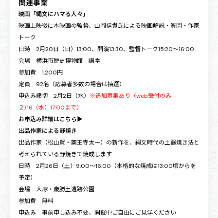
関連事業
映画「縄文にハマる人々」
映画上映後に本映画の監督、山岡信貴氏による映画解説・質問・作家
トーク
日時 2月20日（日）13:00、開演13:30、監督トーク15:20～16:00
会場 横浜市歴史博物館 講堂
参加費 1,200円
定員 92名（応募者多数の場合は抽選）
申込み締切 2月2日（水）
※追加募集あり（web受付のみ
２/16（水）17:00まで）
お申込み詳細はこちら
▶
出品作家による野焼き
出品作家（松山賢・薬王寺太一）の新作を、縄文時代の土器焼き法と
考えられている野焼きで焼成します
日時 2月26日（土）9:00～16:00（本格的な焼成は13:00頃からを
予定）
会場 大塚・歳勝土遺跡公園
参加費 無料
申込み 事前申し込み不要、開催中ご自由にご見学ください