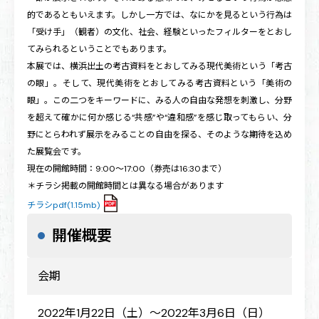
的であるともいえます。しかし一方では、なにかを見るという行為は
「受け手」（観者）の文化、社会、経験といったフィルターをとおし
てみられるということでもあります。
本展では、横浜出土の考古資料をとおしてみる現代美術という「考古
の眼」。そして、現代美術をとおしてみる考古資料という「美術の
眼」。この二つをキーワードに、みる人の自由な発想を刺激し、分野
を超えて確かに何か感じる“共感”や“違和感”を感じ取ってもらい、分
野にとらわれず展示をみることの自由を探る、そのような期待を込め
た展覧会です。
現在の開館時間：9:00～17:00（券売は16:30まで）
＊チラシ掲載の開館時間とは異なる場合があります
チラシpdf(1.15mb)
開催概要
会期
2022年1月22日（土）～2022年3月6日（日）