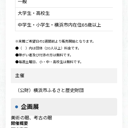
一般
800
大学生・高校生
600
中学生・小学生・横浜市内在住65歳以上
500
※来館ご希望日の2週間前より販売開始となります。
●（ ）内は団体（20人以上）料金です。
●障がい者及び付添の方は無料です。
●毎週土曜日、小・中・高校生は無料です。
主催
（公財）横浜市ふるさと歴史財団
企画展
美術の眼、考古の眼
開催概要