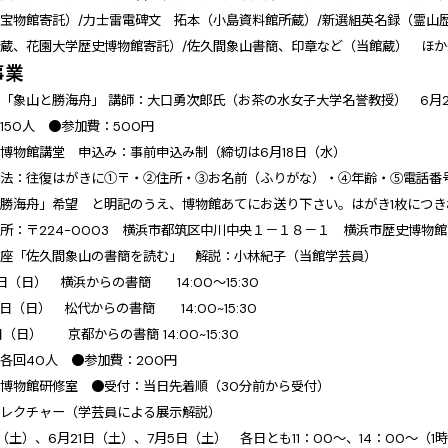
宝物館寄託）/力士雷電碑文 拓本（小島資料館所蔵）/新選組英名録（霊山
蔵、花園大学歴史博物館寄託）/佐久間象山書簡、印章など（当館蔵） ほか約
事業
「象山と勝海舟」 講師：大口勇次郎氏（お茶の水女子大学名誉教授） 6月29日
150人 ●参加費：500円
博物館講堂 申込み：事前申込み制（締切は6月18日（水）
方法：往復はがきに①〒・②住所・③お名前（ふりがな）・④年齢・⑤電話番
勝海舟」希望 と明記のうえ、博物館あてにお送り下さい。はがき1枚につき
所：〒224-0003 横浜市都筑区中川中央１－１８－１ 横浜市歴史博物
講座「佐久間象山の書簡を読む」 解説：小林紀子（当館学芸員）
5日（日） 横浜からの書簡 14:00～15:30
2日（日） 松代からの書簡 14:00~15:30
日（日） 京都からの書簡 14:00~15:30
各回40人 ●参加費：200円
博物館研修室 ●受付：当日先着順（30分前から受付）
アレクチャー（学芸員による展示解説）
日（土）、6月21日（土）、7月5日（土） 各日とも11：00～、14：00～（1