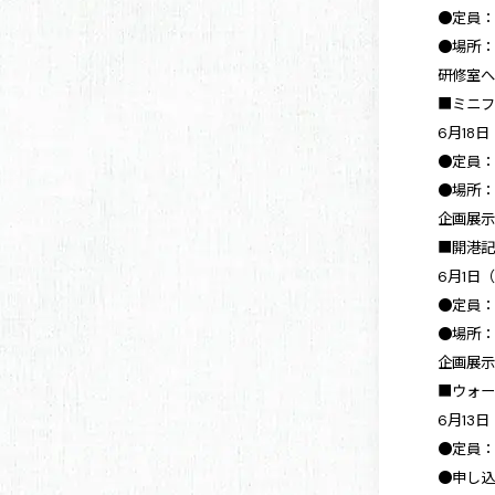
●定員：
●場所：
研修室
■ミニ
6月18
●定員：
●場所：
企画展
■開港
6月1日
●定員：
●場所：
企画展
■ウォ
6月13
●定員：
●申し込