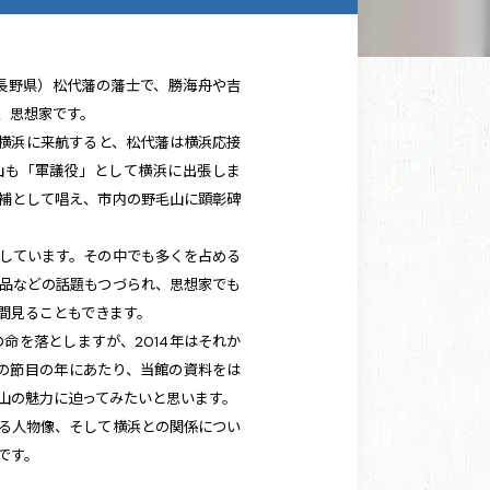
州（長野県）松代藩の藩士で、勝海舟や吉
、思想家です。
が横浜に来航すると、松代藩は横浜応接
山も「軍議役」として横浜に出張しま
補として唱え、市内の野毛山に顕彰碑
しています。その中でも多くを占める
品などの話題もつづられ、思想家でも
間見ることもできます。
の命を落としますが、2014年はそれか
この節目の年にあたり、当館の資料をは
山の魅力に迫ってみたいと思います。
る人物像、そして横浜との関係につい
です。