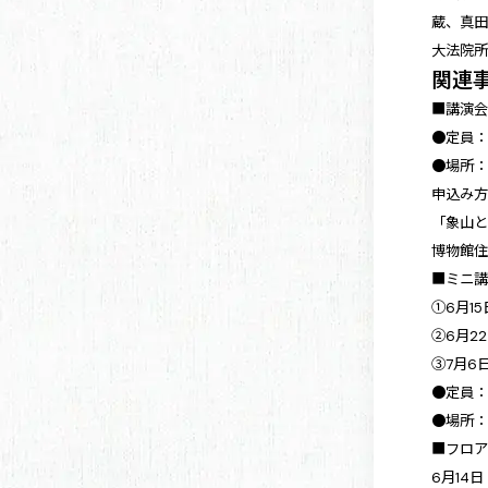
蔵、真田
大法院所
関連
■講演会
●定員：
●場所：
申込み
「象山と
博物館住
■ミニ
①6月1
②6月2
③7月6
●定員：
●場所：
■フロ
6月14