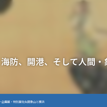
｜海防、開港、そして人間・
ト
企画展・特別展
佐久間象山と横浜