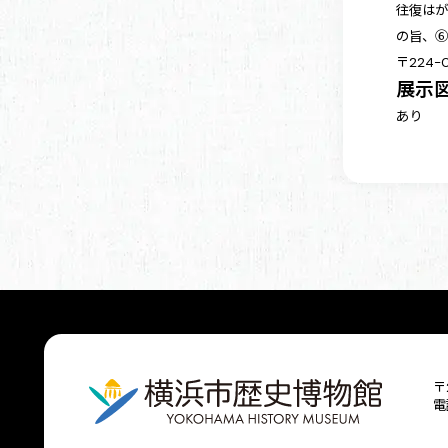
往復は
の旨、⑥
〒224
展示
あり
〒
電