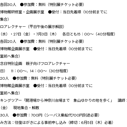
各回30人 ●参加費：無料（特別展チケット必要）
博物館研修室・企画展示室 ●受付：当日先着順（10分前までに
へ集合）
フロアレクチャー（平日午後の展示解説）
日（水）・27日（金）・7月3日（木） 各日とも15：00～（40分程度）
各回20人 ●参加費：無料（特別展チケット必要）
博物館企画展示室 ●受付：当日先着順（10分前までに
示室前へ集合）
記念日特別企画 親子向けフロアレクチャー
（日） 11：00～、14：00～（30分程度）
20人 ●参加費：無料（特別展チケット必要）
博物館企画展示室 ●受付：当日先着順（10分前までに
示室前へ集合）
ーキングツアー「開港場から神奈川台場まで 象山ゆかりの地を歩く」 講師
日（金） 現地集合・解散
30人 ●参加費：700円（シーバス乗船代700円別途必要）
み方法：往復はがきによる事前申し込み（締切：6月5日（木）必着）