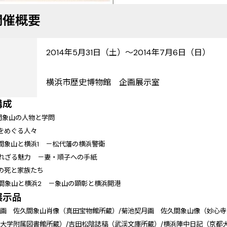
開催概要
2014年5月31日（土）～2014年7月6日（日）
横浜市歴史博物館 企画展示室
構成
間象山の人物と学問
をめぐる人々
間象山と横浜1 －松代藩の横浜警衛
れざる魅力 －妻・順子への手紙
の死と家族たち
間象山と横浜2 －象山の顕彰と横浜開港
展示品
画 佐久間象山肖像（真田宝物館所蔵）/菊池契月画 佐久間象山像（妙心寺
大学附属図書館所蔵）/吉田松陰誌稿（武渓文庫所蔵）/横浜陣中日記（京都