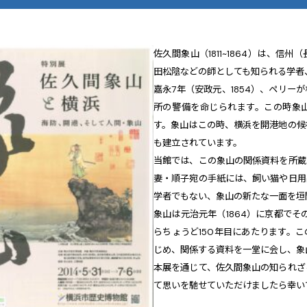
佐久間象山（1811~1864）は、信
田松陰などの師としても知られる学者
嘉永7年（安政元、1854）、ペリー
所の警備を命じられます。この時象
す。象山はこの時、横浜を開港地の候
も建立されています。
当館では、この象山の関係資料を所蔵
妻・順子宛の手紙には、飼い猫や日用
学者でもない、象山の新たな一面を垣
象山は元治元年（1864）に京都でそ
らちょうど150年目にあたります。
じめ、関係する資料を一堂に会し、象
本展を通じて、佐久間象山の知られざ
て思いを馳せていただけましたら幸い