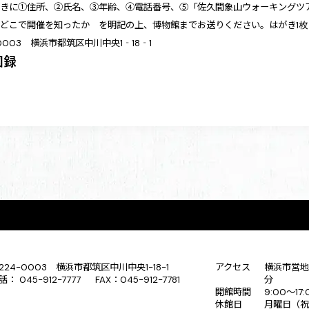
がきに①住所、②氏名、③年齢、④電話番号、⑤「佐久間象山ウォーキングツ
どこで開催を知ったか を明記の上、博物館までお送りください。はがき1枚
-0003 横浜市都筑区中川中央1‐18‐1
図録
224-0003 横浜市都筑区中川中央1-18-1
アクセス
横浜市営地
話： 045-912-7777 FAX：045-912-7781
分
開館時間
9:00〜17
休館日
月曜日（祝