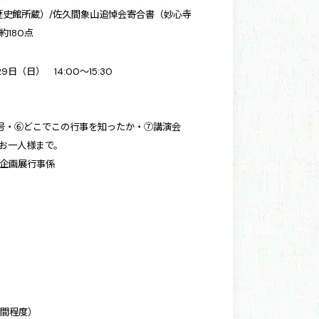
歴史館所蔵）/佐久間象山追悼会寄合書（妙心寺
180点
（日） 14:00～15:30
号・⑥どこでこの行事を知ったか・⑦講演会
お一人様まで。
館企画展行事係
時間程度）