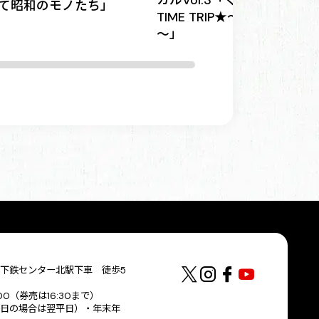
カルVol.3「くるくるレック
て昭和のモノたち」
TIME TRIP★～昭和100年記
～」
下鉄センター北駅下車 徒歩5
:00（券売は16:30まで）
日の場合は翌平日）・年末年