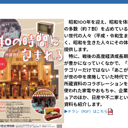
昭和100年を迎え、昭和を体
の多数（約７割）を占めている
い世代の人々（平成・令和生ま
く、昭和を生きた人々にその体
提供します。
特に、戦後の高度経済成長期
が豊かになっていくなかで、「
テゴリーだけではない「あこが
が世の中を席捲していた時代で
所蔵資料のコラボレーションを
使われた家電やおもちゃ、企業
ュアのほか、日産や不二家とい
資料も紹介します。
▶チラシ（PDF）はこちら