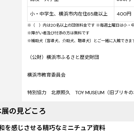
小・中学生、横浜市内在住65歳以上
400円
※（ ）内は20名以上の団体料金です ※毎週土曜日は小・
※障がい者及び付添の方は無料です
※補助犬〔盲導犬、介助犬、聴導犬〕とご一緒に入館できま
（公財）横浜市ふるさと歴史財団
横浜市教育委員会
特別協力 北原照久 TOY MUSEUM（旧ブリキ
本展の見どころ
和を感じさせる精巧なミニチュア資料