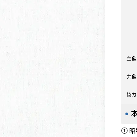
主催
共催
協力
①
昭