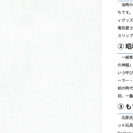
当時の
ちです
ィグッ
電気屋
スリッ
②
昭
一般家
の神器
いう呼び
ーラー・
前の時
初、一
③ も
北原氏
ット玩具