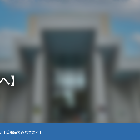
へ】
せ
【ご来館のみなさまへ】