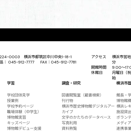
224-0003 横浜市都筑区中川中央1-18-1
アクセス
横浜市営地
話： 045-912-7777 FAX：045-912-7781
分
開館時間
9:00〜17
休館日
月曜日（祝
始
学習
調査・研究
横浜市
学校団体見学
図書閲覧室（蔵書検索）
館長・
授業例
刊行物
博物館
学校予約ページ
横浜市歴史博物館デジタルアー
横浜レ
職場体験（中学生）
カイブ
施設貸
博物館実習
文字のかたちのデータベース
ボラン
キッズページ
写真利用
メディ
博物館デビュー支援
資料熟覧
連携事