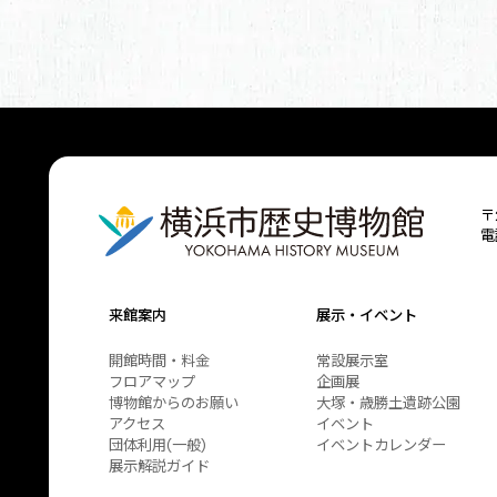
〒
電
来館案内
展示・イベント
開館時間・料金
常設展示室
フロアマップ
企画展
博物館からのお願い
大塚・歳勝土遺跡公園
アクセス
イベント
団体利用(一般)
イベントカレンダー
展示解説ガイド