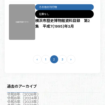
その他の刊行物
在庫なし
横浜市歴史博物館資料目録 第2
集 平成7(1995)年3月
‹
›
1
2
3
ペ
ー
ジ
送
り
過去のアーカイブ
令和8年（2026年）
令和6年（2024年）
令和5年（2023年）