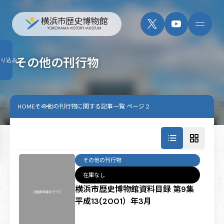
その他の刊行物
絞り込み
HOME
その他の刊行物に関する記事一覧 ページ 2
その他の刊行物
在庫なし
横浜市歴史博物館資料目録 第9集
平成13(2001）年3月