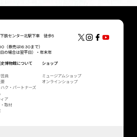
下鉄センター北駅下車 徒歩5
:00（券売は16:30まで）
日の場合は翌平日）・年末年
歴史博物館について
ショップ
学芸員
ミュージアムショップ
概要
オンラインショップ
キハク・パートナーズ
出
ティア
ア・取材
業