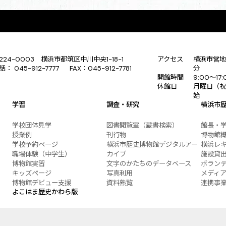
224-0003 横浜市都筑区中川中央1-18-1
アクセス
横浜市営地
話： 045-912-7777 FAX：045-912-7781
分
開館時間
9:00〜17
休館日
月曜日（祝
始
学習
調査・研究
横浜市
学校団体見学
図書閲覧室（蔵書検索）
館長・
授業例
刊行物
博物館
学校予約ページ
横浜市歴史博物館デジタルアー
横浜レ
職場体験（中学生）
カイブ
施設貸
博物館実習
文字のかたちのデータベース
ボラン
キッズページ
写真利用
メディ
博物館デビュー支援
資料熟覧
連携事
よこはま歴史かわら版