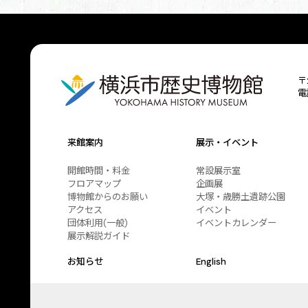
〒
電
来館案内
展示・イベント
開館時間・料金
常設展示室
フロアマップ
企画展
博物館からのお願い
大塚・歳勝土遺跡公園
アクセス
イベント
団体利用(一般)
イベントカレンダー
展示解説ガイド
お知らせ
English