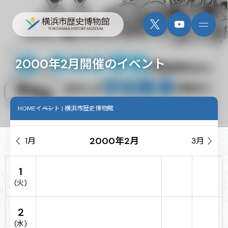
2000年2月開催のイベント
HOME
イベント | 横浜市歴史博物館
2000年2月

1月
3月

1
(火)
2
(水)