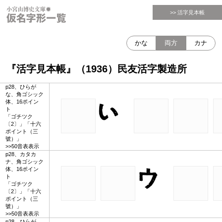
>> 活字見本帳
かな
両方
カナ
『活字見本帳』（1936）民友活字製造所
p28、ひらが
な、角ゴシック
体、16ポイン
ト
「ゴチツク
〔2〕」「十六
ポイント（三
號）」
>>50音表表示
p28、カタカ
ナ、角ゴシック
体、16ポイン
ト
「ゴチツク
〔2〕」「十六
ポイント（三
號）」
>>50音表表示
p28、ひらが