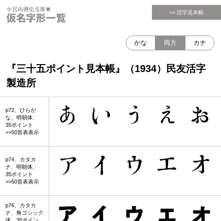
>> 活字見本帳
かな
両方
カナ
『三十五ポイント見本帳』（1934）民友活字
製造所
p72、ひらが
な、明朝体、
35ポイント
>>50音表表示
p74、カタカ
ナ、明朝体、
35ポイント
>>50音表表示
p76、カタカ
ナ、角ゴシック
体、35ポイン