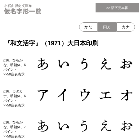
>> 活字見本帳
かな
両方
カナ
『和文活字』（1971）大日本印刷
p16、ひらが
な、明朝体、6
ポイント
>>50音表表示
p16、カタカ
ナ、明朝体、6
ポイント
>>50音表表示
p16、ひらが
な、明朝体、7
ポイント
>>50音表表示