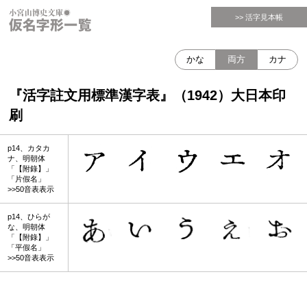
>> 活字見本帳
かな
両方
カナ
『活字註文用標準漢字表』（1942）大日本印
刷
p14、カタカ
ナ、明朝体
「【附錄】」
「片假名」
>>50音表表示
p14、ひらが
な、明朝体
「【附錄】」
「平假名」
>>50音表表示