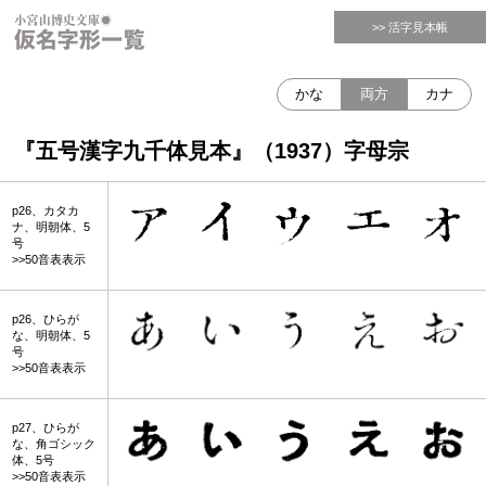
>> 活字見本帳
かな
両方
カナ
『五号漢字九千体見本』（1937）字母宗
p26、カタカ
ナ、明朝体、5
号
>>50音表表示
p26、ひらが
な、明朝体、5
号
>>50音表表示
p27、ひらが
な、角ゴシック
体、5号
>>50音表表示