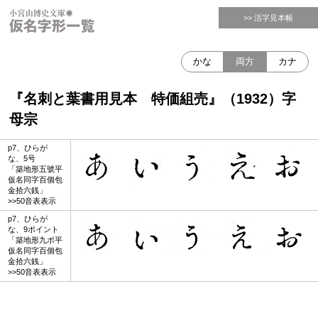
>> 活字見本帳
かな
両方
カナ
『名刺と葉書用見本 特価組売』（1932）字
母宗
p7、ひらが
な、5号
「築地形五號平
仮名同字百個包
金拾六銭」
>>50音表表示
p7、ひらが
な、9ポイント
「築地形九ポ平
仮名同字百個包
金拾六銭」
>>50音表表示