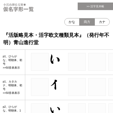
>> 活字見本帳
かな
両方
カナ
『活版略見本・活字欧文種類見本』（発行年不
明）青山進行堂
p1、ひらが
な、明朝体、初
号
>>50音表表示
p1、カタカ
ナ、明朝体、初
号
>>50音表表示
p2、ひらが
な、明朝体、1