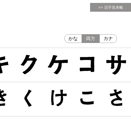
>> 活字見本帳
かな
両方
カナ