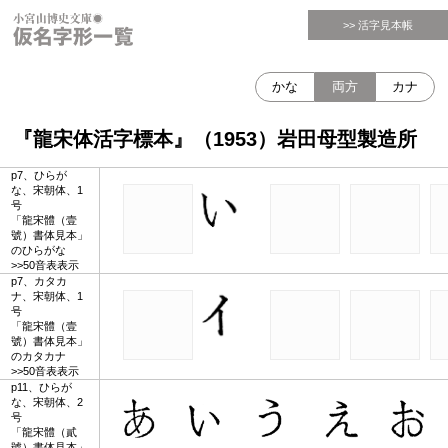
>> 活字見本帳
かな
両方
カナ
『龍宋体活字標本』（1953）岩田母型製造所
p7、ひらが
な、宋朝体、1
号
「龍宋體（壹
號）書体見本」
のひらがな
>>50音表表示
p7、カタカ
ナ、宋朝体、1
号
「龍宋體（壹
號）書体見本」
のカタカナ
>>50音表表示
p11、ひらが
な、宋朝体、2
号
「龍宋體（貳
號）書体見本」