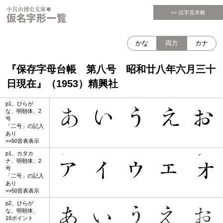
>> 活字見本帳
かな
両方
カナ
『保存字母台帳 第八号 昭和廿八年六月三十
日現在』（1953）精興社
p1、ひらが
な、明朝体、2
号
「二号」の記入
あり
>>50音表表示
p1、カタカ
ナ、明朝体、2
号
「二号」の記入
あり
>>50音表表示
p2、ひらが
な、明朝体、
16ポイント