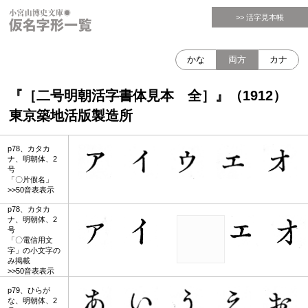
>> 活字見本帳
かな
両方
カナ
『［二号明朝活字書体見本 全］』（1912）
東京築地活版製造所
p78、カタカ
ナ、明朝体、2
号
「〇片假名」
>>50音表表示
p78、カタカ
ナ、明朝体、2
号
「〇電信用文
字」の小文字の
み掲載
>>50音表表示
p79、ひらが
な、明朝体、2