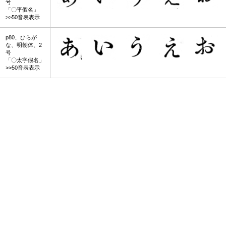
号
「〇平假名」
>>50音表表示
p80、ひらが
な、明朝体、2
号
「〇太字假名」
>>50音表表示