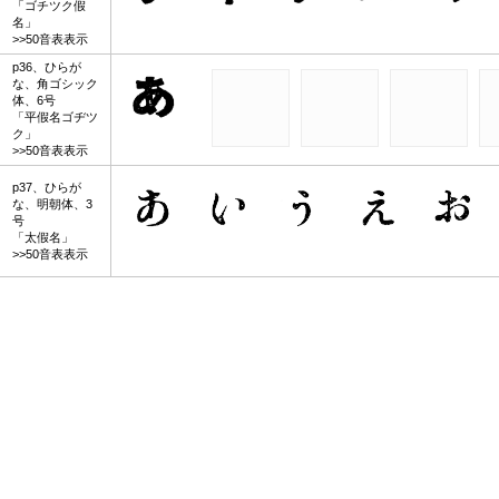
「ゴチツク假
名」
>>50音表表示
p36、ひらが
な、角ゴシック
体、6号
「平假名ゴヂツ
ク」
>>50音表表示
p37、ひらが
な、明朝体、3
号
「太假名」
>>50音表表示