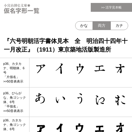
>> 活字見本帳
かな
両方
カナ
『六号明朝活字書体見本 全 明治四十四年十
一月改正』（1911）東京築地活版製造所
p36、カタカ
ナ、明朝体、6
号
「片假名」
>>50音表表示
p36、ひらが
な、角ゴシック
体、6号
「平假名」
>>50音表表示
p36、カタカ
ナ、角ゴシック
体、6号