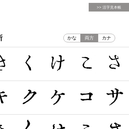
>> 活字見本帳
所
かな
両方
カナ