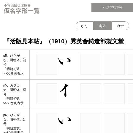
>> 活字見本帳
かな
両方
カナ
『活版見本帖』（1910）秀英舎鋳造部製文堂
p5、ひらが
な、明朝体、初
号
「明朝初號」
>>50音表表示
p5、カタカ
ナ、明朝体、初
号
「明朝初號」
>>50音表表示
p6、ひらが
な、明朝体、1
号
「明朝壹號」
>>50音表表示